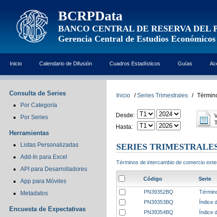
BCRPData
BANCO CENTRAL DE RESERVA DEL 
Gerencia Central de Estudios Económicos
Inicio
Calendario de Difusión
Cuadros Estadísticos
Guías
Ac
Consulta de Series
Inicio
/
Series Trimestrales
/
Término
Por Categoría
Desde:
Por Series
Hasta:
Herramientas
Listas Personalizadas
SERIES TRIMESTRALE
Add-In para Excel
Términos de intercambio de comercio exter
API para Desarrolladores
Código
Serie
App para Móviles
PN39352BQ
Término
Metadatos
PN39353BQ
Índice 
Encuesta de Expectativas
PN39354BQ
Índice 