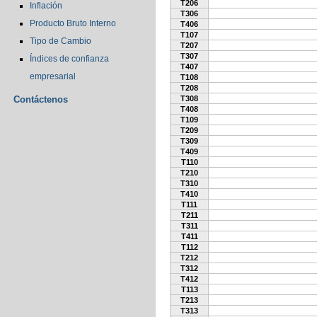
T206
Inflación
T306
Producto Bruto Interno
T406
T107
Tipo de Cambio
T207
T307
Índices de confianza
T407
empresarial
T108
T208
Contáctenos
T308
T408
T109
T209
T309
T409
T110
T210
T310
T410
T111
T211
T311
T411
T112
T212
T312
T412
T113
T213
T313