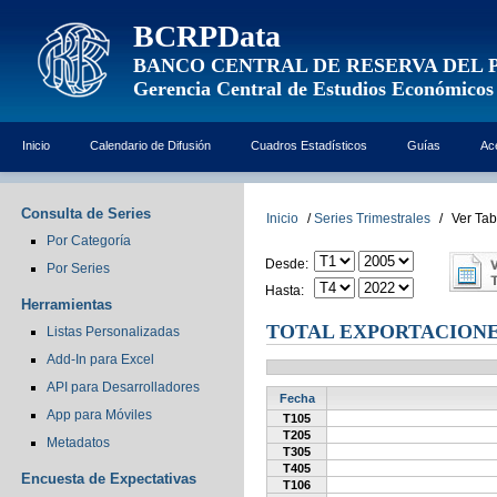
BCRPData
BANCO CENTRAL DE RESERVA DEL 
Gerencia Central de Estudios Económicos
Inicio
Calendario de Difusión
Cuadros Estadísticos
Guías
Ac
Consulta de Series
Inicio
/
Series Trimestrales
/
Ver Tab
Por Categoría
Desde:
Por Series
Hasta:
Herramientas
TOTAL EXPORTACION
Listas Personalizadas
Add-In para Excel
API para Desarrolladores
Fecha
App para Móviles
T105
T205
Metadatos
T305
T405
Encuesta de Expectativas
T106