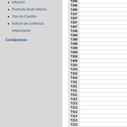
T206
Inflación
T306
Producto Bruto Interno
T406
T107
Tipo de Cambio
T207
T307
Índices de confianza
T407
empresarial
T108
T208
Contáctenos
T308
T408
T109
T209
T309
T409
T110
T210
T310
T410
T111
T211
T311
T411
T112
T212
T312
T412
T113
T213
T313