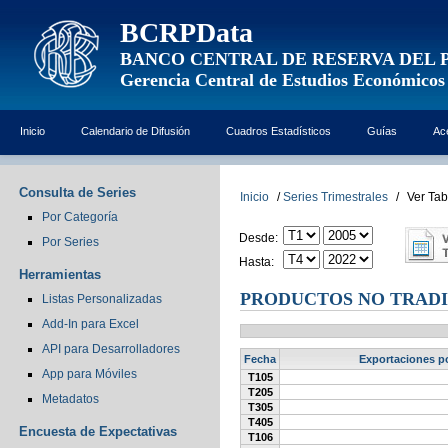
BCRPData
BANCO CENTRAL DE RESERVA DEL 
Gerencia Central de Estudios Económicos
Inicio
Calendario de Difusión
Cuadros Estadísticos
Guías
Ac
Consulta de Series
Inicio
/
Series Trimestrales
/
Ver Tab
Por Categoría
Desde:
Por Series
Hasta:
Herramientas
PRODUCTOS NO TRADI
Listas Personalizadas
Add-In para Excel
API para Desarrolladores
Fecha
Exportaciones po
App para Móviles
T105
T205
Metadatos
T305
T405
Encuesta de Expectativas
T106