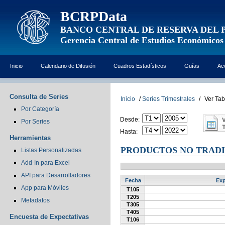
BCRPData
BANCO CENTRAL DE RESERVA DEL 
Gerencia Central de Estudios Económicos
Inicio
Calendario de Difusión
Cuadros Estadísticos
Guías
Ac
Consulta de Series
Inicio
/
Series Trimestrales
/
Ver Tab
Por Categoría
Desde:
Por Series
Hasta:
Herramientas
PRODUCTOS NO TRADI
Listas Personalizadas
Add-In para Excel
API para Desarrolladores
Fecha
Exp
App para Móviles
T105
T205
Metadatos
T305
T405
Encuesta de Expectativas
T106