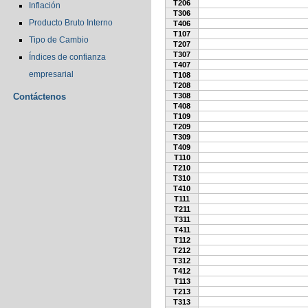
T206
Inflación
T306
Producto Bruto Interno
T406
T107
Tipo de Cambio
T207
T307
Índices de confianza
T407
empresarial
T108
T208
Contáctenos
T308
T408
T109
T209
T309
T409
T110
T210
T310
T410
T111
T211
T311
T411
T112
T212
T312
T412
T113
T213
T313