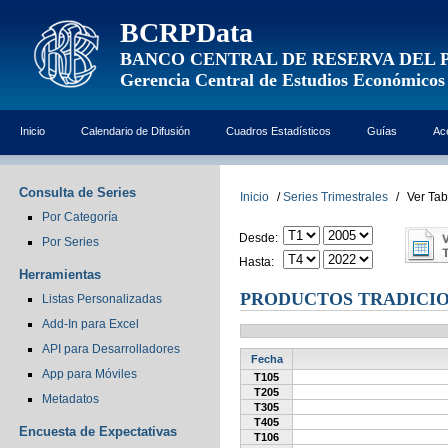
BCRPData
BANCO CENTRAL DE RESERVA DEL 
Gerencia Central de Estudios Económicos
Inicio
Calendario de Difusión
Cuadros Estadísticos
Guías
Ac
Consulta de Series
Inicio
/
Series Trimestrales
/
Ver Tab
Por Categoría
Desde:
Por Series
Hasta:
Herramientas
PRODUCTOS TRADICI
Listas Personalizadas
Add-In para Excel
API para Desarrolladores
Fecha
App para Móviles
T105
T205
Metadatos
T305
T405
Encuesta de Expectativas
T106