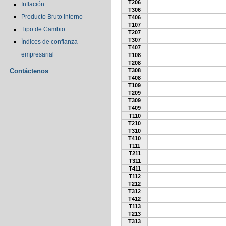
T206
Inflación
T306
Producto Bruto Interno
T406
T107
Tipo de Cambio
T207
T307
Índices de confianza
T407
empresarial
T108
T208
Contáctenos
T308
T408
T109
T209
T309
T409
T110
T210
T310
T410
T111
T211
T311
T411
T112
T212
T312
T412
T113
T213
T313