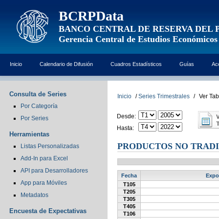
BCRPData
BANCO CENTRAL DE RESERVA DEL 
Gerencia Central de Estudios Económicos
Inicio
Calendario de Difusión
Cuadros Estadísticos
Guías
Ac
Consulta de Series
Inicio
/
Series Trimestrales
/
Ver Tab
Por Categoría
Desde:
Por Series
Hasta:
Herramientas
PRODUCTOS NO TRADI
Listas Personalizadas
Add-In para Excel
API para Desarrolladores
Fecha
Expor
App para Móviles
T105
T205
Metadatos
T305
T405
Encuesta de Expectativas
T106