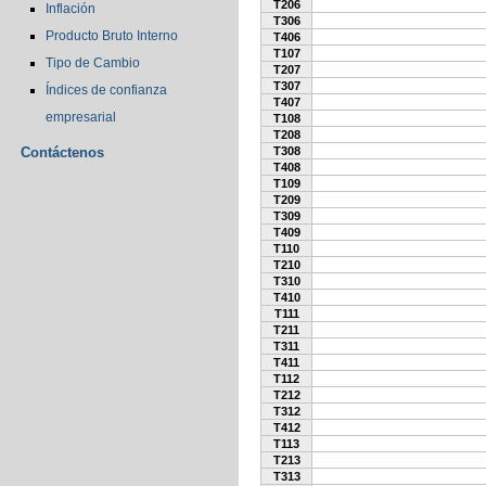
T206
Inflación
T306
Producto Bruto Interno
T406
T107
Tipo de Cambio
T207
T307
Índices de confianza
T407
empresarial
T108
T208
Contáctenos
T308
T408
T109
T209
T309
T409
T110
T210
T310
T410
T111
T211
T311
T411
T112
T212
T312
T412
T113
T213
T313