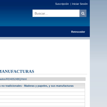
Suscripción
|
Iniciar Sesión
Retroceder
 MANUFACTURAS
sultados/RD40524BQ/html
 no tradicionales - Maderas y papeles, y sus manufacturas