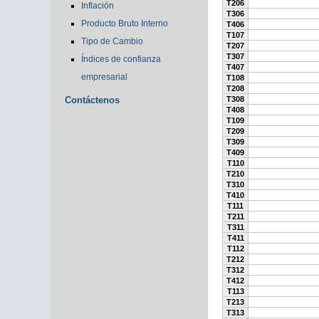
T206
Inflación
T306
Producto Bruto Interno
T406
T107
Tipo de Cambio
T207
T307
Índices de confianza
T407
empresarial
T108
T208
Contáctenos
T308
T408
T109
T209
T309
T409
T110
T210
T310
T410
T111
T211
T311
T411
T112
T212
T312
T412
T113
T213
T313