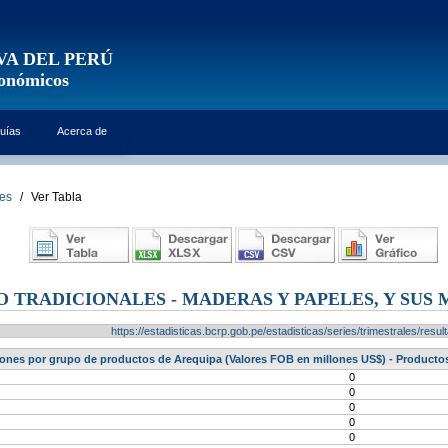
VA DEL PERÚ
conómicos
uías
Acerca de
les
/
Ver Tabla
 TRADICIONALES - MADERAS Y PAPELES, Y SUS
https://estadisticas.bcrp.gob.pe/estadisticas/series/trimestrales/re
ones por grupo de productos de Arequipa (Valores FOB en millones US$) - Productos
0
0
0
0
0