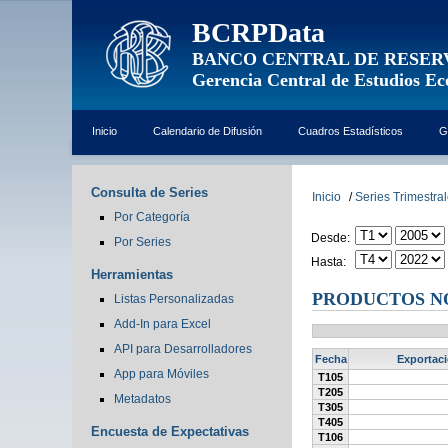
BCRPData
BANCO CENTRAL DE RESER
Gerencia Central de Estudios E
Inicio
Calendario de Difusión
Cuadros Estadísticos
G
Consulta de Series
Inicio
/
Series Trimestra
Por Categoría
Desde:
Por Series
Hasta:
Herramientas
PRODUCTOS NO
Listas Personalizadas
Add-In para Excel
API para Desarrolladores
Fecha
Exportaci
App para Móviles
T105
T205
Metadatos
T305
T405
Encuesta de Expectativas
T106