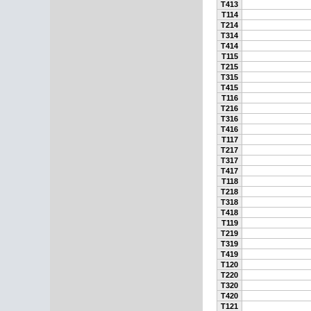
T413
T114
T214
T314
T414
T115
T215
T315
T415
T116
T216
T316
T416
T117
T217
T317
T417
T118
T218
T318
T418
T119
T219
T319
T419
T120
T220
T320
T420
T121