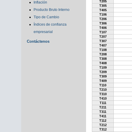
T205
Inflación
T305
Producto Bruto Interno
T405
T106
Tipo de Cambio
T206
T306
Índices de confianza
T406
empresarial
T107
T207
Contáctenos
T307
T407
T108
T208
T308
T408
T109
T209
T309
T409
T110
T210
T310
T410
T111
T211
T311
T411
T112
T212
T312