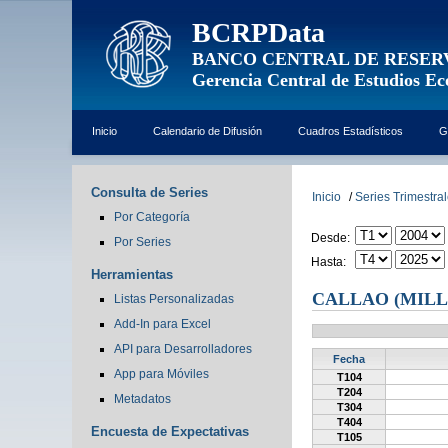
BCRPData
BANCO CENTRAL DE RESER
Gerencia Central de Estudios E
Inicio
Calendario de Difusión
Cuadros Estadísticos
G
Consulta de Series
Inicio
/
Series Trimestra
Por Categoría
Desde:
Por Series
Hasta:
Herramientas
CALLAO (MILL
Listas Personalizadas
Add-In para Excel
API para Desarrolladores
Fecha
App para Móviles
T104
T204
Metadatos
T304
T404
Encuesta de Expectativas
T105