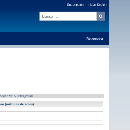
Suscripción
|
Iniciar Sesión
Retroceder
sultados/RD15373DQ/html
ao (millones de soles)