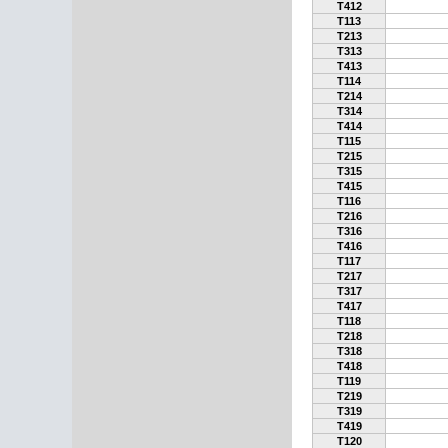
T412
T113
T213
T313
T413
T114
T214
T314
T414
T115
T215
T315
T415
T116
T216
T316
T416
T117
T217
T317
T417
T118
T218
T318
T418
T119
T219
T319
T419
T120