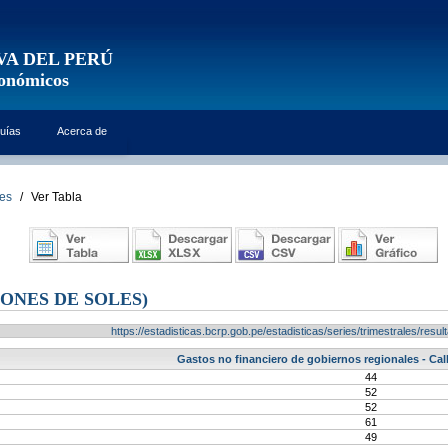
VA DEL PERÚ
conómicos
uías
Acerca de
les
/
Ver Tabla
ONES DE SOLES)
https://estadisticas.bcrp.gob.pe/estadisticas/series/trimestrales/re
Gastos no financiero de gobiernos regionales - Call
44
52
52
61
49