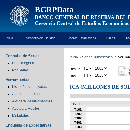
BCRPData
BANCO CENTRAL DE RESERVA DEL 
Gerencia Central de Estudios Económicos
Inicio
Calendario de Difusión
Cuadros Estadísticos
Guías
Ac
Consulta de Series
Inicio
/
Series Trimestrales
/
Ver Tab
Por Categoría
Desde:
Por Series
Hasta:
Herramientas
ICA (MILLONES DE SOL
Listas Personalizadas
Add-In para Excel
API para Desarrolladores
Fecha
App para Móviles
T102
T202
Metadatos
T302
T402
Encuesta de Expectativas
T103