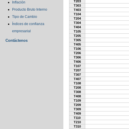
T203
Inflación
T303
Producto Bruto Interno
T403
T104
Tipo de Cambio
T204
T304
Índices de confianza
T404
empresarial
T105
T205
Contáctenos
T305
T405
T106
T206
T306
T406
T107
T207
T307
T407
T108
T208
T308
T408
T109
T209
T309
T409
T110
T210
T310