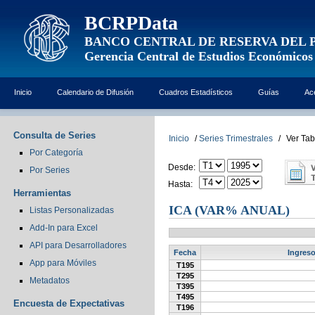
BCRPData
BANCO CENTRAL DE RESERVA DEL 
Gerencia Central de Estudios Económicos
Inicio
Calendario de Difusión
Cuadros Estadísticos
Guías
Ac
Consulta de Series
Inicio
/
Series Trimestrales
/
Ver Tab
Por Categoría
Desde:
Por Series
Hasta:
Herramientas
ICA (VAR% ANUAL)
Listas Personalizadas
Add-In para Excel
API para Desarrolladores
Fecha
Ingreso
App para Móviles
T195
T295
Metadatos
T395
T495
Encuesta de Expectativas
T196