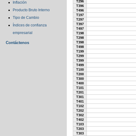
T296
Inflación
T396
Producto Bruto Interno
T496
T197
Tipo de Cambio
T297
T397
Índices de confianza
T497
empresarial
T198
T298
Contáctenos
T398
T498
T199
T299
T399
T499
T100
T200
T300
T400
T101
T201
T301
T401
T102
T202
T302
T402
T103
T203
T303