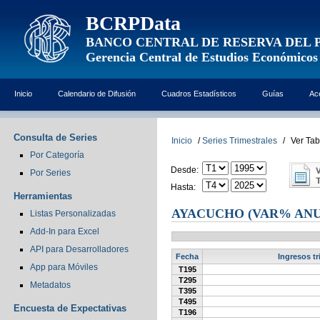
BCRPData
BANCO CENTRAL DE RESERVA DEL 
Gerencia Central de Estudios Económicos
Inicio
Calendario de Difusión
Cuadros Estadísticos
Guías
Ac
Consulta de Series
Inicio
/
Series Trimestrales
/
Ver Tab
Por Categoría
Desde:
Por Series
Hasta:
Herramientas
AYACUCHO (VAR% ANU
Listas Personalizadas
Add-In para Excel
API para Desarrolladores
Fecha
Ingresos t
App para Móviles
T195
T295
Metadatos
T395
T495
Encuesta de Expectativas
T196