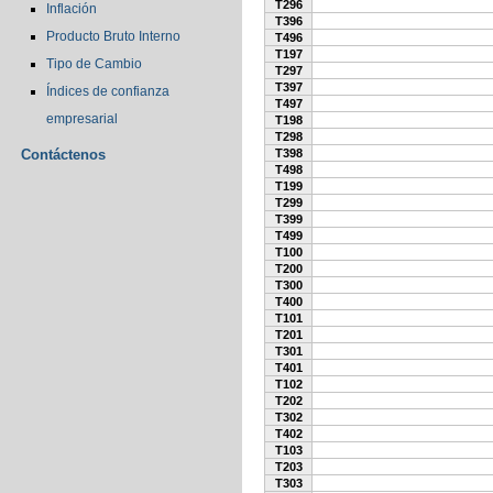
T296
Inflación
T396
Producto Bruto Interno
T496
T197
Tipo de Cambio
T297
T397
Índices de confianza
T497
empresarial
T198
T298
Contáctenos
T398
T498
T199
T299
T399
T499
T100
T200
T300
T400
T101
T201
T301
T401
T102
T202
T302
T402
T103
T203
T303