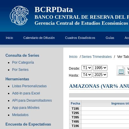
BCRPData
BANCO CENTRAL DE RESERVA DEL 
Gerencia Central de Estudios Económicos
Inicio
Calendario de Difusión
Cuadros Estadísticos
Guías
Ac
Consulta de Series
Inicio
/
Series Trimestrales
/
Ver Tab
Por Categoría
Desde:
Por Series
Hasta:
Herramientas
AMAZONAS (VAR% AN
Listas Personalizadas
Add-In para Excel
API para Desarrolladores
Fecha
Ingresos t
App para Móviles
T195
T295
Metadatos
T395
T495
Encuesta de Expectativas
T196