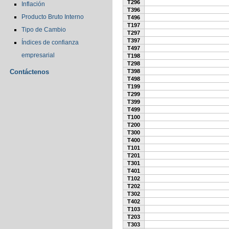
T296
Inflación
T396
Producto Bruto Interno
T496
T197
Tipo de Cambio
T297
T397
Índices de confianza
T497
empresarial
T198
T298
Contáctenos
T398
T498
T199
T299
T399
T499
T100
T200
T300
T400
T101
T201
T301
T401
T102
T202
T302
T402
T103
T203
T303