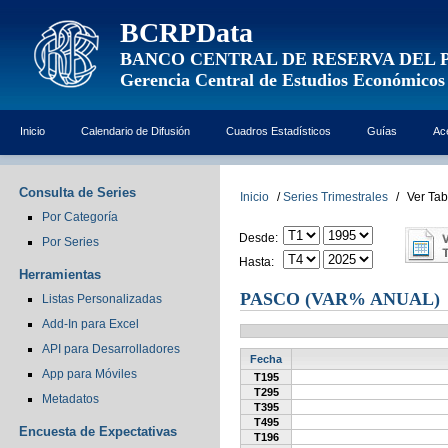
BCRPData
BANCO CENTRAL DE RESERVA DEL 
Gerencia Central de Estudios Económicos
Inicio
Calendario de Difusión
Cuadros Estadísticos
Guías
Ac
Consulta de Series
Inicio
/
Series Trimestrales
/
Ver Tab
Por Categoría
Desde:
Por Series
Hasta:
Herramientas
PASCO (VAR% ANUAL)
Listas Personalizadas
Add-In para Excel
API para Desarrolladores
Fecha
App para Móviles
T195
T295
Metadatos
T395
T495
Encuesta de Expectativas
T196