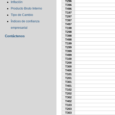
T296
Inflación
T396
Producto Bruto Interno
T496
T197
Tipo de Cambio
T297
T397
Índices de confianza
T497
empresarial
T198
T298
Contáctenos
T398
T498
T199
T299
T399
T499
T100
T200
T300
T400
T101
T201
T301
T401
T102
T202
T302
T402
T103
T203
T303