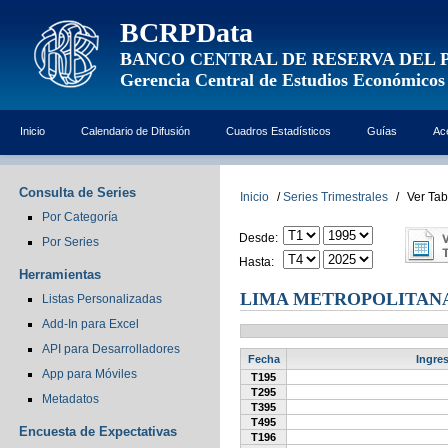
BCRPData
BANCO CENTRAL DE RESERVA DEL 
Gerencia Central de Estudios Económicos
Inicio
Calendario de Difusión
Cuadros Estadísticos
Guías
Ac
Consulta de Series
Inicio
/
Series Trimestrales
/
Ver Tab
Por Categoría
Desde:
Por Series
Hasta:
Herramientas
LIMA METROPOLITANA
Listas Personalizadas
Add-In para Excel
API para Desarrolladores
Fecha
Ingre
App para Móviles
T195
T295
Metadatos
T395
T495
Encuesta de Expectativas
T196