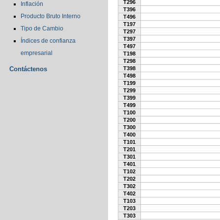
T296
Inflación
T396
Producto Bruto Interno
T496
T197
Tipo de Cambio
T297
T397
Índices de confianza
T497
empresarial
T198
T298
Contáctenos
T398
T498
T199
T299
T399
T499
T100
T200
T300
T400
T101
T201
T301
T401
T102
T202
T302
T402
T103
T203
T303