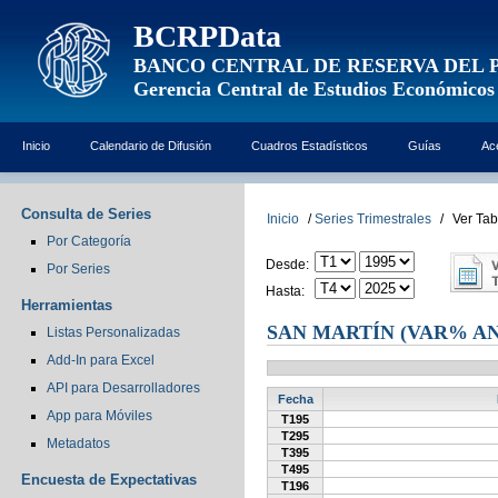
BCRPData
BANCO CENTRAL DE RESERVA DEL 
Gerencia Central de Estudios Económicos
Inicio
Calendario de Difusión
Cuadros Estadísticos
Guías
Ac
Consulta de Series
Inicio
/
Series Trimestrales
/
Ver Tab
Por Categoría
Desde:
Por Series
Hasta:
Herramientas
SAN MARTÍN (VAR% A
Listas Personalizadas
Add-In para Excel
API para Desarrolladores
Fecha
App para Móviles
T195
T295
Metadatos
T395
T495
Encuesta de Expectativas
T196