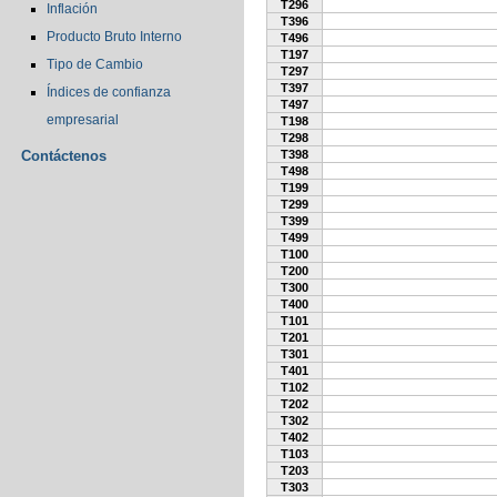
T296
Inflación
T396
Producto Bruto Interno
T496
T197
Tipo de Cambio
T297
T397
Índices de confianza
T497
empresarial
T198
T298
Contáctenos
T398
T498
T199
T299
T399
T499
T100
T200
T300
T400
T101
T201
T301
T401
T102
T202
T302
T402
T103
T203
T303