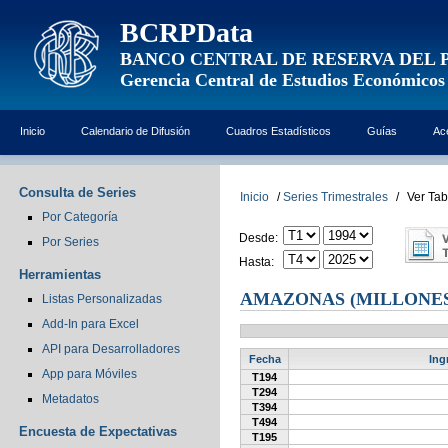
BCRPData
BANCO CENTRAL DE RESERVA DEL 
Gerencia Central de Estudios Económicos
Inicio
Calendario de Difusión
Cuadros Estadísticos
Guías
Ac
Consulta de Series
Inicio
/
Series Trimestrales
/
Ver Tab
Por Categoría
Desde:
Por Series
Hasta:
Herramientas
AMAZONAS (MILLONES
Listas Personalizadas
Add-In para Excel
API para Desarrolladores
Fecha
Ing
App para Móviles
T194
T294
Metadatos
T394
T494
Encuesta de Expectativas
T195