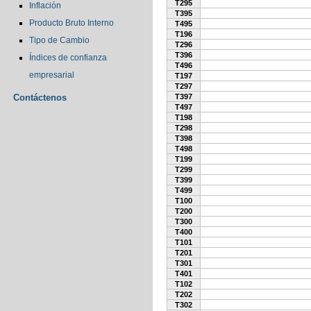
T295
Inflación
T395
Producto Bruto Interno
T495
T196
Tipo de Cambio
T296
T396
Índices de confianza
T496
empresarial
T197
T297
Contáctenos
T397
T497
T198
T298
T398
T498
T199
T299
T399
T499
T100
T200
T300
T400
T101
T201
T301
T401
T102
T202
T302