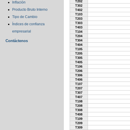
T202
Inflación
T302
Producto Bruto Interno
T402
T103
Tipo de Cambio
T203
T303
Índices de confianza
T403
empresarial
T104
T204
Contáctenos
T304
T404
T105
T205
T305
T405
T106
T206
T306
T406
T107
T207
T307
T407
T108
T208
T308
T408
T109
T209
T309