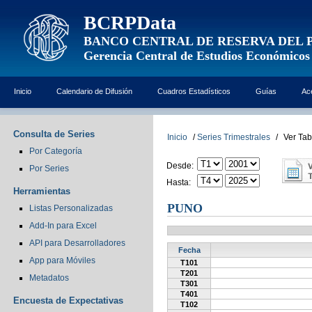
BCRPData
BANCO CENTRAL DE RESERVA DEL 
Gerencia Central de Estudios Económicos
Inicio
Calendario de Difusión
Cuadros Estadísticos
Guías
Ac
Consulta de Series
Inicio
/
Series Trimestrales
/
Ver Tab
Por Categoría
Desde:
Por Series
Hasta:
Herramientas
PUNO
Listas Personalizadas
Add-In para Excel
API para Desarrolladores
Fecha
App para Móviles
T101
T201
Metadatos
T301
T401
Encuesta de Expectativas
T102