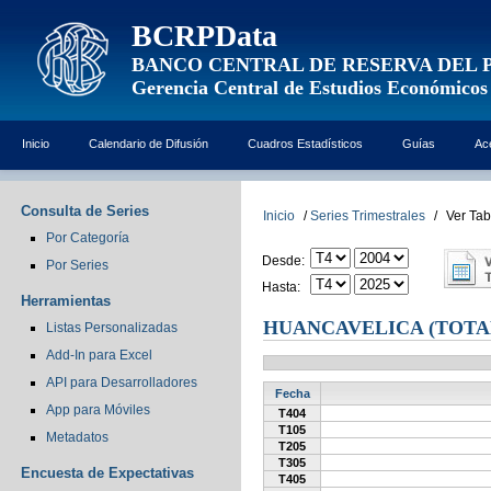
BCRPData
BANCO CENTRAL DE RESERVA DEL 
Gerencia Central de Estudios Económicos
Inicio
Calendario de Difusión
Cuadros Estadísticos
Guías
Ac
Consulta de Series
Inicio
/
Series Trimestrales
/
Ver Tab
Por Categoría
Desde:
Por Series
Hasta:
Herramientas
HUANCAVELICA (TOTA
Listas Personalizadas
Add-In para Excel
API para Desarrolladores
Fecha
App para Móviles
T404
T105
Metadatos
T205
T305
Encuesta de Expectativas
T405