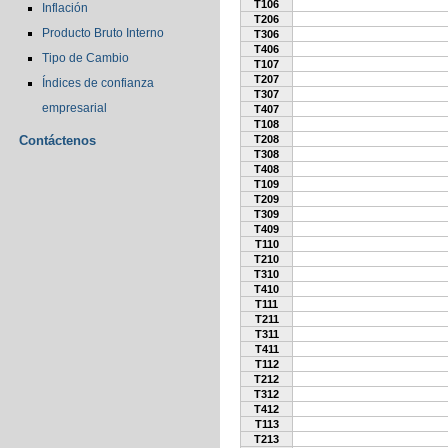
T106
Inflación
T206
Producto Bruto Interno
T306
T406
Tipo de Cambio
T107
T207
Índices de confianza
T307
empresarial
T407
T108
Contáctenos
T208
T308
T408
T109
T209
T309
T409
T110
T210
T310
T410
T111
T211
T311
T411
T112
T212
T312
T412
T113
T213