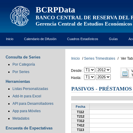
BCRPData
BANCO CENTRAL DE RESERVA DEL 
Gerencia Central de Estudios Económicos
Inicio
Calendario de Difusión
Cuadros Estadísticos
Guías
Ac
Consulta de Series
Inicio
/
Series Trimestrales
/
Ver Tab
Por Categoría
Desde:
Por Series
Hasta:
Herramientas
PASIVOS - PRÉSTAMOS
Listas Personalizadas
Add-In para Excel
API para Desarrolladores
Fecha
App para Móviles
T112
T212
Metadatos
T312
T412
Encuesta de Expectativas
T113