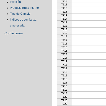
T213
Inflación
T313
Producto Bruto Interno
T413
T114
Tipo de Cambio
T214
T314
Índices de confianza
T414
empresarial
T115
T215
Contáctenos
T315
T415
T116
T216
T316
T416
T117
T217
T317
T417
T118
T218
T318
T418
T119
T219
T319
T419
T120
T220
T320