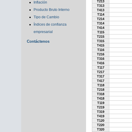
T213
Inflación
T313
Producto Bruto Interno
T413
T114
Tipo de Cambio
T214
T314
Índices de confianza
T414
empresarial
T115
T215
Contáctenos
T315
T415
T116
T216
T316
T416
T117
T217
T317
T417
T118
T218
T318
T418
T119
T219
T319
T419
T120
T220
T320