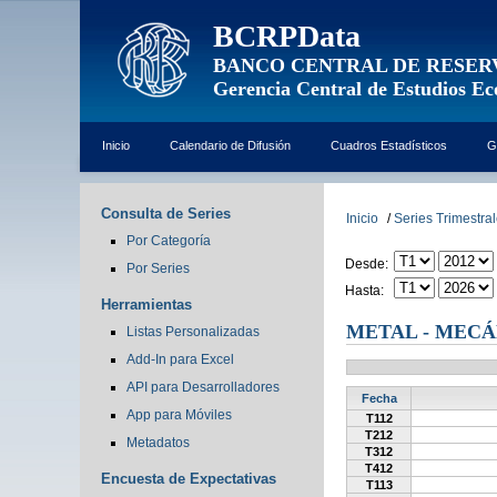
BCRPData
BANCO CENTRAL DE RESER
Gerencia Central de Estudios E
Inicio
Calendario de Difusión
Cuadros Estadísticos
G
Consulta de Series
Inicio
/
Series Trimestra
Por Categoría
Desde:
Por Series
Hasta:
Herramientas
METAL - MECÁ
Listas Personalizadas
Add-In para Excel
API para Desarrolladores
Fecha
App para Móviles
T112
T212
Metadatos
T312
T412
Encuesta de Expectativas
T113