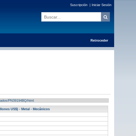
Suscripción
|
Iniciar Sesión
Retroceder
sultados/PN39194BQ/html
llones US$) - Metal - Mecánicos