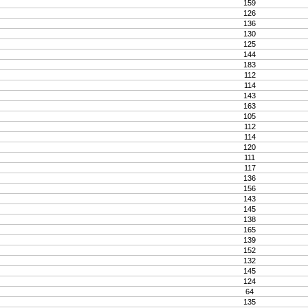
159
126
136
130
125
144
183
112
114
143
163
105
112
114
120
111
117
136
156
143
145
138
165
139
152
132
145
124
64
135