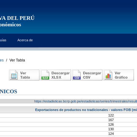
VA DEL PERÚ
conómicos
uías
Acerca de
les
/
Ver Tabla
NICOS
https://estadisticas.bcrp.gob.pe/estadisticas/series/trimestrales/re
Exportaciones de productos no tradicionales - valores FOB (mi
122
167
126
130
124