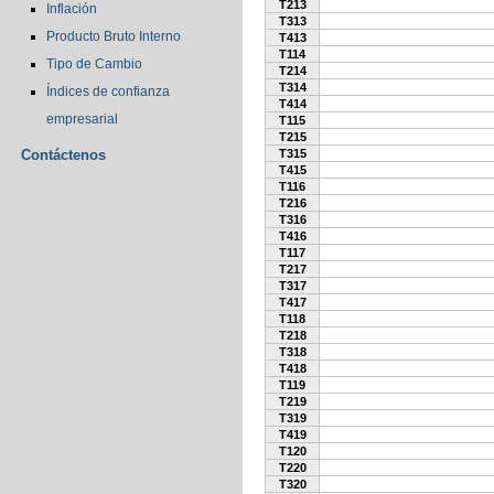
T213
Inflación
T313
Producto Bruto Interno
T413
T114
Tipo de Cambio
T214
T314
Índices de confianza
T414
empresarial
T115
T215
Contáctenos
T315
T415
T116
T216
T316
T416
T117
T217
T317
T417
T118
T218
T318
T418
T119
T219
T319
T419
T120
T220
T320