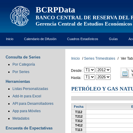
BCRPData
BANCO CENTRAL DE RESERVA DEL 
Gerencia Central de Estudios Económicos
Inicio
Calendario de Difusión
Cuadros Estadísticos
Guías
Ac
Consulta de Series
Inicio
/
Series Trimestrales
/
Ver Tab
Por Categoría
Desde:
Por Series
Hasta:
Herramientas
PETRÓLEO Y GAS NATU
Listas Personalizadas
Add-In para Excel
API para Desarrolladores
Fecha
E
App para Móviles
T112
T212
Metadatos
T312
T412
Encuesta de Expectativas
T113