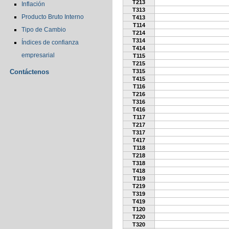
T213
Inflación
T313
Producto Bruto Interno
T413
T114
Tipo de Cambio
T214
T314
Índices de confianza
T414
empresarial
T115
T215
Contáctenos
T315
T415
T116
T216
T316
T416
T117
T217
T317
T417
T118
T218
T318
T418
T119
T219
T319
T419
T120
T220
T320