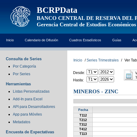
BCRPData
BANCO CENTRAL DE RESERVA DEL 
Gerencia Central de Estudios Económicos
Inicio
Calendario de Difusión
Cuadros Estadísticos
Guías
Ac
Consulta de Series
Inicio
/
Series Trimestrales
/
Ver Tab
Por Categoría
Desde:
Por Series
Hasta:
Herramientas
MINEROS - ZINC
Listas Personalizadas
Add-In para Excel
API para Desarrolladores
Fecha
App para Móviles
T112
T212
Metadatos
T312
T412
Encuesta de Expectativas
T113