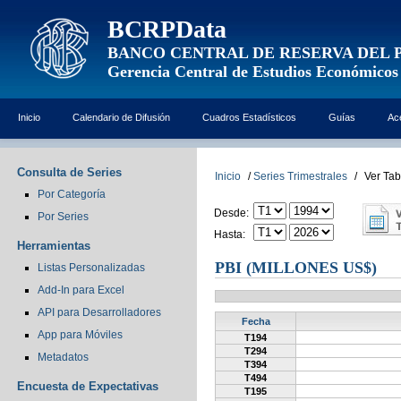
BCRPData
BANCO CENTRAL DE RESERVA DEL 
Gerencia Central de Estudios Económicos
Inicio
Calendario de Difusión
Cuadros Estadísticos
Guías
Ac
Consulta de Series
Inicio
/
Series Trimestrales
/
Ver Tab
Por Categoría
Desde:
Por Series
Hasta:
Herramientas
PBI (MILLONES US$)
Listas Personalizadas
Add-In para Excel
API para Desarrolladores
Fecha
App para Móviles
T194
T294
Metadatos
T394
T494
Encuesta de Expectativas
T195