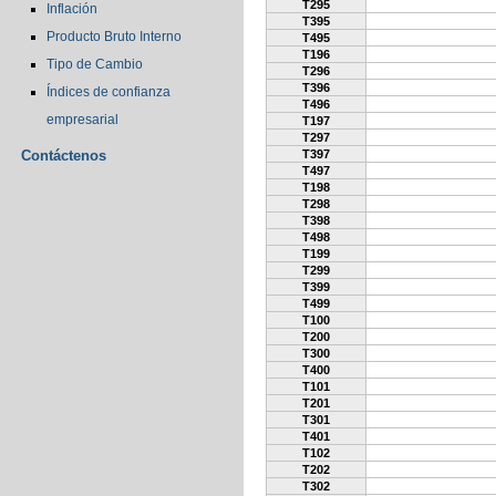
T295
Inflación
T395
Producto Bruto Interno
T495
T196
Tipo de Cambio
T296
T396
Índices de confianza
T496
empresarial
T197
T297
Contáctenos
T397
T497
T198
T298
T398
T498
T199
T299
T399
T499
T100
T200
T300
T400
T101
T201
T301
T401
T102
T202
T302