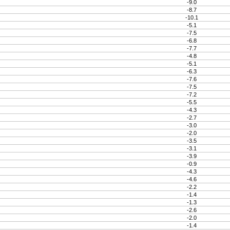
-9.0
-8.7
-10.1
-5.1
-7.5
-6.8
-7.7
-4.8
-5.1
-6.3
-7.6
-7.5
-7.2
-5.5
-4.3
-2.7
-3.0
-2.0
-3.5
-3.1
-3.9
-0.9
-4.3
-4.6
-2.2
-1.4
-1.3
-2.6
-2.0
-1.4