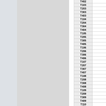
T402
T103
T203
T303
T403
T104
T204
T304
T404
T105
T205
T305
T405
T106
T206
T306
T406
T107
T207
T307
T407
T108
T208
T308
T408
T109
T209
T309
T409
T110