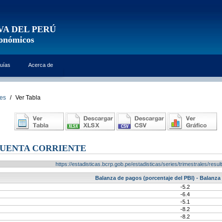
VA DEL PERÚ
conómicos
uías
Acerca de
les
/
Ver Tabla
CUENTA CORRIENTE
https://estadisticas.bcrp.gob.pe/estadisticas/series/trimestrales/re
Balanza de pagos (porcentaje del PBI) - Balanza
-5.2
-6.4
-5.1
-8.2
-8.2