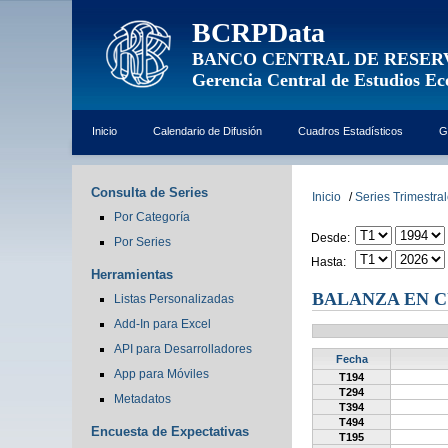
BCRPData
BANCO CENTRAL DE RESER
Gerencia Central de Estudios E
Inicio
Calendario de Difusión
Cuadros Estadísticos
G
Consulta de Series
Inicio
/
Series Trimestra
Por Categoría
Desde:
Por Series
Hasta:
Herramientas
BALANZA EN 
Listas Personalizadas
Add-In para Excel
API para Desarrolladores
Fecha
App para Móviles
T194
T294
Metadatos
T394
T494
Encuesta de Expectativas
T195