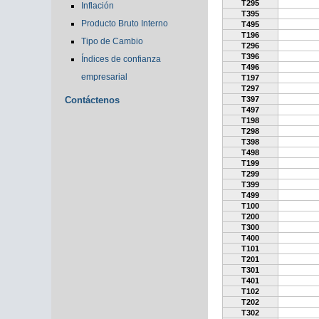
T295
Inflación
T395
Producto Bruto Interno
T495
T196
Tipo de Cambio
T296
T396
Índices de confianza
T496
empresarial
T197
T297
Contáctenos
T397
T497
T198
T298
T398
T498
T199
T299
T399
T499
T100
T200
T300
T400
T101
T201
T301
T401
T102
T202
T302