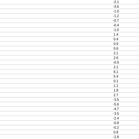
-2.1
-3.6
-1.0
-1.2
-0.7
-0.4
-1.0
1.4
0.4
0.9
0.6
2.1
2.6
-0.9
2.1
6.1
5.4
0.1
1.1
1.8
2.7
-3.5
-5.6
-4.7
-3.5
-2.4
-0.8
-0.2
0.8
-2.8