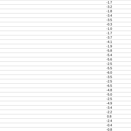
-1.7
-3.2
-1.8
-3.4
-3.5
-0.3
-1.0
-1.7
-3.7
-4.1
-1.9
-5.8
-5.4
-5.6
-2.5
-5.5
-6.0
-3.5
-2.5
-6.5
-4.8
-5.0
-2.5
-4.9
-3.4
-2.2
0.8
-2.4
-0.4
-0.8