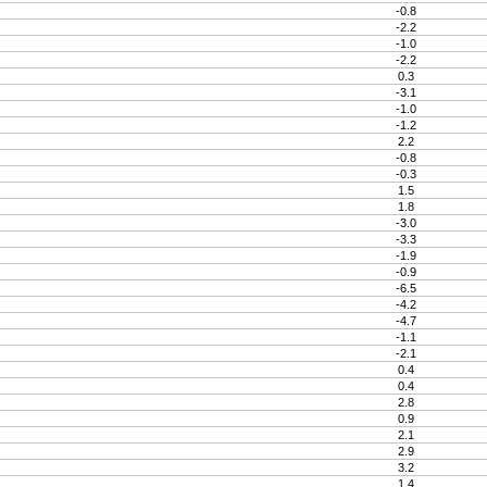
-0.8
-2.2
-1.0
-2.2
0.3
-3.1
-1.0
-1.2
2.2
-0.8
-0.3
1.5
1.8
-3.0
-3.3
-1.9
-0.9
-6.5
-4.2
-4.7
-1.1
-2.1
0.4
0.4
2.8
0.9
2.1
2.9
3.2
1.4