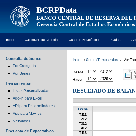
BCRPData
BANCO CENTRAL DE RESERVA DEL 
Gerencia Central de Estudios Económicos
Inicio
Calendario de Difusión
Cuadros Estadísticos
Guías
Ac
Consulta de Series
Inicio
/
Series Trimestrales
/
Ver Tab
Por Categoría
Desde:
Por Series
Hasta:
Herramientas
RESULTADO DE BALAN
Listas Personalizadas
Add-In para Excel
API para Desarrolladores
Fecha
App para Móviles
T112
T212
Metadatos
T312
T412
Encuesta de Expectativas
T113