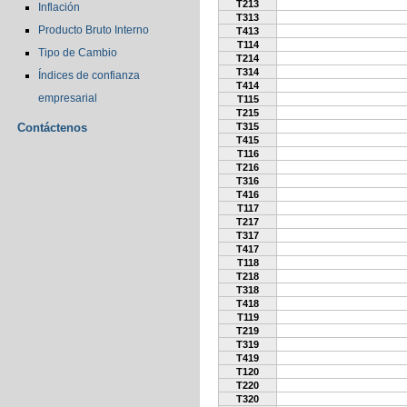
T213
Inflación
T313
Producto Bruto Interno
T413
T114
Tipo de Cambio
T214
T314
Índices de confianza
T414
empresarial
T115
T215
Contáctenos
T315
T415
T116
T216
T316
T416
T117
T217
T317
T417
T118
T218
T318
T418
T119
T219
T319
T419
T120
T220
T320