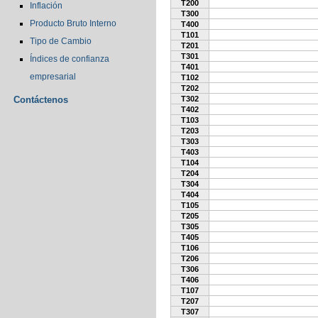
T200
Inflación
T300
Producto Bruto Interno
T400
T101
Tipo de Cambio
T201
T301
Índices de confianza
T401
empresarial
T102
T202
Contáctenos
T302
T402
T103
T203
T303
T403
T104
T204
T304
T404
T105
T205
T305
T405
T106
T206
T306
T406
T107
T207
T307