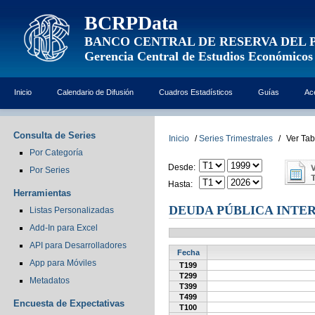
BCRPData
BANCO CENTRAL DE RESERVA DEL 
Gerencia Central de Estudios Económicos
Inicio
Calendario de Difusión
Cuadros Estadísticos
Guías
Ac
Consulta de Series
Inicio
/
Series Trimestrales
/
Ver Tab
Por Categoría
Desde:
Por Series
Hasta:
Herramientas
DEUDA PÚBLICA INTE
Listas Personalizadas
Add-In para Excel
API para Desarrolladores
Fecha
App para Móviles
T199
T299
Metadatos
T399
T499
Encuesta de Expectativas
T100