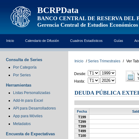
BCRPData
BANCO CENTRAL DE RESERVA DEL 
Gerencia Central de Estudios Económicos
Inicio
Calendario de Difusión
Cuadros Estadísticos
Guías
Ac
Consulta de Series
Inicio
/
Series Trimestrales
/
Ver Tab
Por Categoría
Desde:
Por Series
Hasta:
Herramientas
DEUDA PÚBLICA EXTER
Listas Personalizadas
Add-In para Excel
API para Desarrolladores
Fecha
Sald
App para Móviles
T199
T299
Metadatos
T399
T499
Encuesta de Expectativas
T100