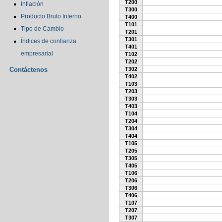
T200
Inflación
T300
Producto Bruto Interno
T400
T101
Tipo de Cambio
T201
T301
Índices de confianza
T401
empresarial
T102
T202
Contáctenos
T302
T402
T103
T203
T303
T403
T104
T204
T304
T404
T105
T205
T305
T405
T106
T206
T306
T406
T107
T207
T307