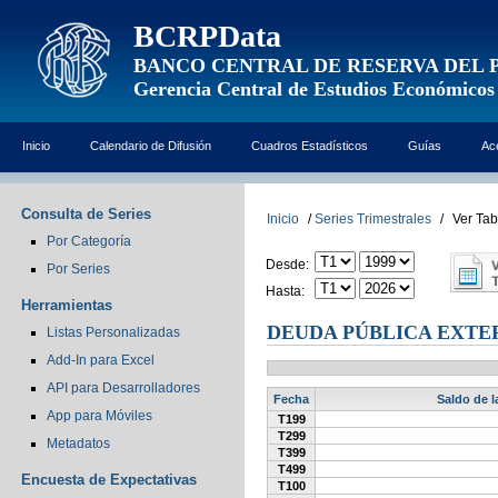
BCRPData
BANCO CENTRAL DE RESERVA DEL 
Gerencia Central de Estudios Económicos
Inicio
Calendario de Difusión
Cuadros Estadísticos
Guías
Ac
Consulta de Series
Inicio
/
Series Trimestrales
/
Ver Tab
Por Categoría
Desde:
Por Series
Hasta:
Herramientas
DEUDA PÚBLICA EXTE
Listas Personalizadas
Add-In para Excel
API para Desarrolladores
Fecha
Saldo de l
App para Móviles
T199
T299
Metadatos
T399
T499
Encuesta de Expectativas
T100