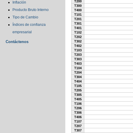
T200
Inflación
T300
Producto Bruto Interno
T400
T101
Tipo de Cambio
T201
T301
Índices de confianza
T401
empresarial
T102
T202
Contáctenos
T302
T402
T103
T203
T303
T403
T104
T204
T304
T404
T105
T205
T305
T405
T106
T206
T306
T406
T107
T207
T307