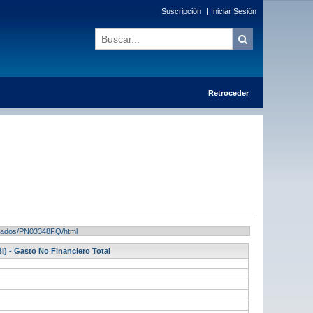
Suscripción
|
Iniciar Sesión
Retroceder
sultados/PN03348FQ/html
I) - Gasto No Financiero Total