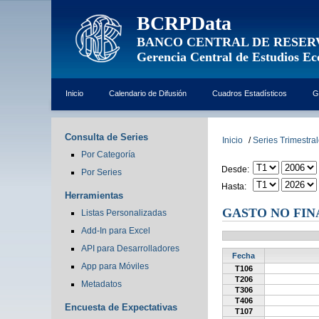
BCRPData
BANCO CENTRAL DE RESER
Gerencia Central de Estudios E
Inicio
Calendario de Difusión
Cuadros Estadísticos
G
Consulta de Series
Inicio
/
Series Trimestra
Por Categoría
Desde:
Por Series
Hasta:
Herramientas
GASTO NO FIN
Listas Personalizadas
Add-In para Excel
API para Desarrolladores
Fecha
App para Móviles
T106
T206
Metadatos
T306
T406
Encuesta de Expectativas
T107