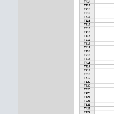
T414
T115
T215
T315
T415
T116
T216
T316
T416
T117
T217
T317
T417
T118
T218
T318
T418
T119
T219
T319
T419
T120
T220
T320
T420
T121
T221
T321
T421
T122