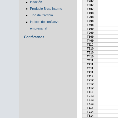
T207
Inflación
T307
Producto Bruto Interno
T407
T108
Tipo de Cambio
T208
T308
Índices de confianza
T408
empresarial
T109
T209
Contáctenos
T309
T409
T110
T210
T310
T410
T111
T211
T311
T411
T112
T212
T312
T412
T113
T213
T313
T413
T114
T214
T314