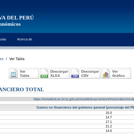
VA DEL PERÚ
conómicos
uías
Acerca de
les
/
Ver Tabla
ANCIERO TOTAL
https://estadisticas.bcrp.gob.pe/estadisticas/series/trimestrales/re
Gastos no financieros del gobierno general (porcentaje del PB
15.0
14.7
17.1
21.2
14.0