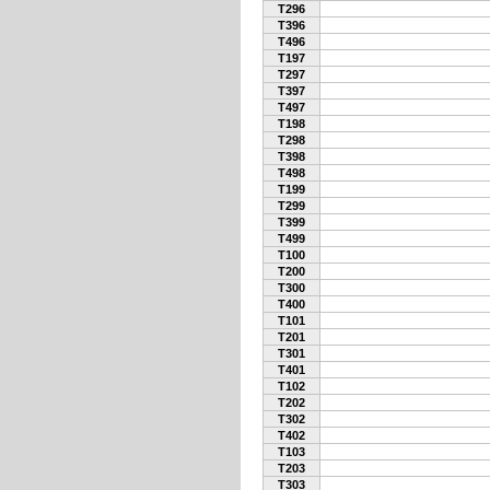
T296
T396
T496
T197
T297
T397
T497
T198
T298
T398
T498
T199
T299
T399
T499
T100
T200
T300
T400
T101
T201
T301
T401
T102
T202
T302
T402
T103
T203
T303