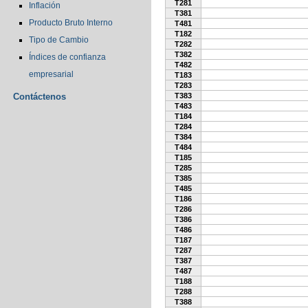
T281
Inflación
T381
Producto Bruto Interno
T481
T182
Tipo de Cambio
T282
T382
Índices de confianza
T482
empresarial
T183
T283
Contáctenos
T383
T483
T184
T284
T384
T484
T185
T285
T385
T485
T186
T286
T386
T486
T187
T287
T387
T487
T188
T288
T388