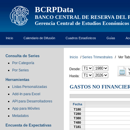
BCRPData
BANCO CENTRAL DE RESERVA DEL 
Gerencia Central de Estudios Económicos
Inicio
Calendario de Difusión
Cuadros Estadísticos
Guías
Ac
Consulta de Series
Inicio
/
Series Trimestrales
/
Ver Tab
Por Categoría
Desde:
Por Series
Hasta:
Herramientas
GASTOS NO FINANCIE
Listas Personalizadas
Add-In para Excel
API para Desarrolladores
Fecha
App para Móviles
T180
T280
Metadatos
T380
T480
Encuesta de Expectativas
T181