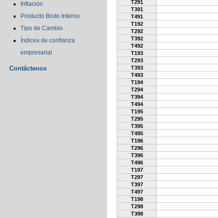
T291
Inflación
T391
Producto Bruto Interno
T491
T192
Tipo de Cambio
T292
T392
Índices de confianza
T492
empresarial
T193
T293
Contáctenos
T393
T493
T194
T294
T394
T494
T195
T295
T395
T495
T196
T296
T396
T496
T197
T297
T397
T497
T198
T298
T398