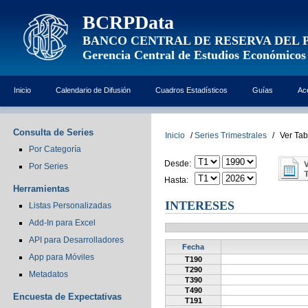
BCRPData
BANCO CENTRAL DE RESERVA DEL 
Gerencia Central de Estudios Económicos
Inicio
Calendario de Difusión
Cuadros Estadísticos
Guías
Ac
Consulta de Series
Inicio
/
Series Trimestrales
/
Ver Tab
Por Categoría
Desde:
Por Series
Hasta:
Herramientas
INTERESES
Listas Personalizadas
Add-In para Excel
API para Desarrolladores
Fecha
App para Móviles
T190
T290
Metadatos
T390
T490
Encuesta de Expectativas
T191