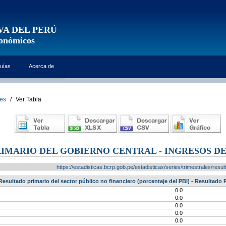
VA DEL PERÚ
conómicos
uías
Acerca de
les
/
Ver Tabla
IMARIO DEL GOBIERNO CENTRAL - INGRESOS DE
https://estadisticas.bcrp.gob.pe/estadisticas/series/trimestrales/re
Resultado primario del sector público no financiero (porcentaje del PBI) - Resultado 
0.0
0.0
0.0
0.0
0.0