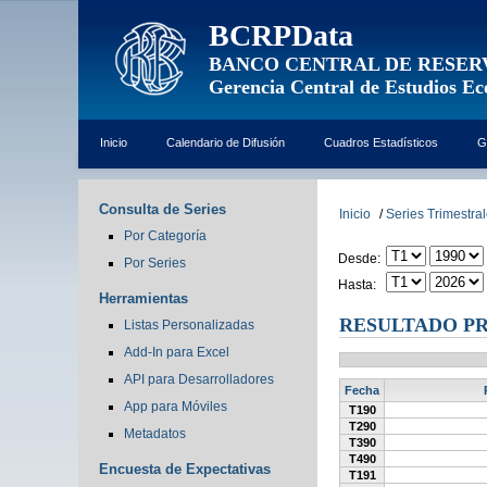
BCRPData
BANCO CENTRAL DE RESER
Gerencia Central de Estudios E
Inicio
Calendario de Difusión
Cuadros Estadísticos
G
Consulta de Series
Inicio
/
Series Trimestra
Por Categoría
Desde:
Por Series
Hasta:
Herramientas
RESULTADO PR
Listas Personalizadas
Add-In para Excel
API para Desarrolladores
Fecha
App para Móviles
T190
T290
Metadatos
T390
T490
Encuesta de Expectativas
T191