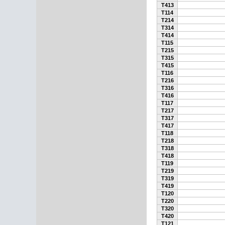
T413
T114
T214
T314
T414
T115
T215
T315
T415
T116
T216
T316
T416
T117
T217
T317
T417
T118
T218
T318
T418
T119
T219
T319
T419
T120
T220
T320
T420
T121