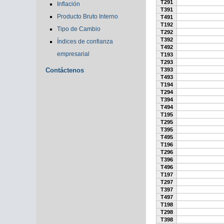
T291
Inflación
T391
Producto Bruto Interno
T491
T192
Tipo de Cambio
T292
T392
Índices de confianza
T492
empresarial
T193
T293
Contáctenos
T393
T493
T194
T294
T394
T494
T195
T295
T395
T495
T196
T296
T396
T496
T197
T297
T397
T497
T198
T298
T398