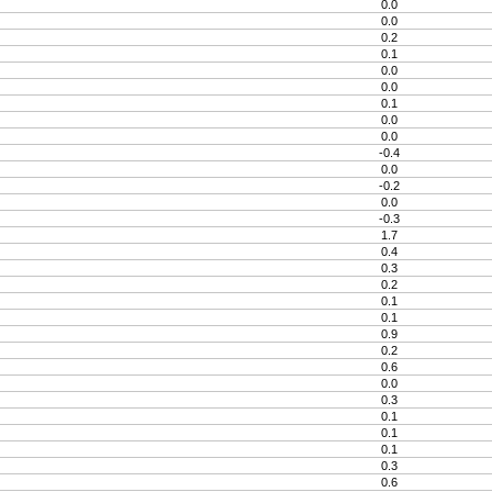
0.0
0.0
0.2
0.1
0.0
0.0
0.1
0.0
0.0
-0.4
0.0
-0.2
0.0
-0.3
1.7
0.4
0.3
0.2
0.1
0.1
0.9
0.2
0.6
0.0
0.3
0.1
0.1
0.1
0.3
0.6