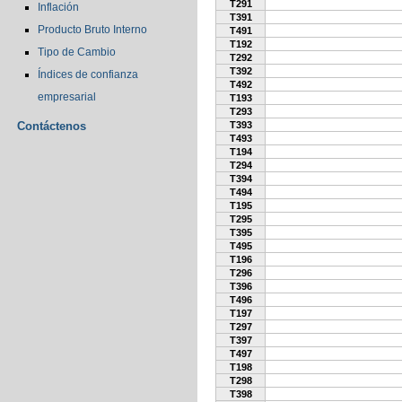
T291
Inflación
T391
Producto Bruto Interno
T491
T192
Tipo de Cambio
T292
T392
Índices de confianza
T492
empresarial
T193
T293
Contáctenos
T393
T493
T194
T294
T394
T494
T195
T295
T395
T495
T196
T296
T396
T496
T197
T297
T397
T497
T198
T298
T398