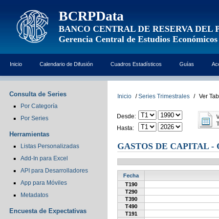
BCRPData
BANCO CENTRAL DE RESERVA DEL 
Gerencia Central de Estudios Económicos
Inicio
Calendario de Difusión
Cuadros Estadísticos
Guías
Ac
Consulta de Series
Inicio
/
Series Trimestrales
/
Ver Tab
Por Categoría
Desde:
Por Series
Hasta:
Herramientas
GASTOS DE CAPITAL -
Listas Personalizadas
Add-In para Excel
API para Desarrolladores
Fecha
App para Móviles
T190
T290
Metadatos
T390
T490
Encuesta de Expectativas
T191