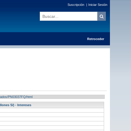
Suscripción
|
Iniciar Sesión
Retroceder
sultados/PN03037FQ/html
lones S/) - Intereses