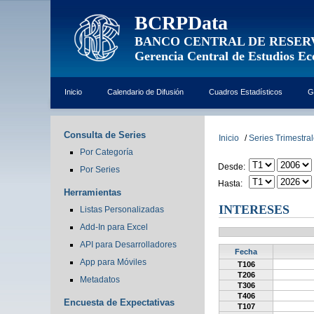
BCRPData
BANCO CENTRAL DE RESER
Gerencia Central de Estudios E
Inicio
Calendario de Difusión
Cuadros Estadísticos
G
Consulta de Series
Inicio
/
Series Trimestra
Por Categoría
Desde:
Por Series
Hasta:
Herramientas
INTERESES
Listas Personalizadas
Add-In para Excel
API para Desarrolladores
Fecha
App para Móviles
T106
T206
Metadatos
T306
T406
Encuesta de Expectativas
T107