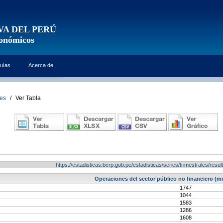
VA DEL PERÚ
conómicos
uías
Acerca de
les
/
Ver Tabla
https://estadisticas.bcrp.gob.pe/estadisticas/series/trimestrales/re
Operaciones del sector público no financiero (mil
1747
1044
1583
1286
1608