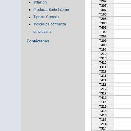
T207
Inflación
T307
Producto Bruto Interno
T407
T108
Tipo de Cambio
T208
T308
Índices de confianza
T408
empresarial
T109
T209
Contáctenos
T309
T409
T110
T210
T310
T410
T111
T211
T311
T411
T112
T212
T312
T412
T113
T213
T313
T413
T114
T214
T314