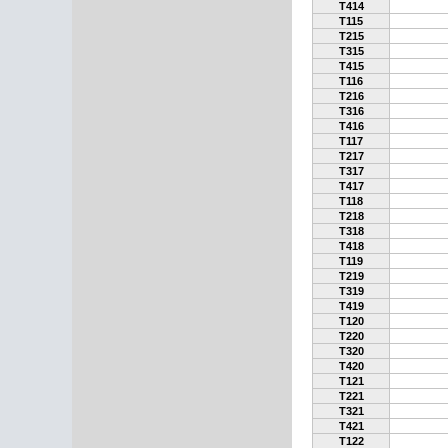
T414
T115
T215
T315
T415
T116
T216
T316
T416
T117
T217
T317
T417
T118
T218
T318
T418
T119
T219
T319
T419
T120
T220
T320
T420
T121
T221
T321
T421
T122