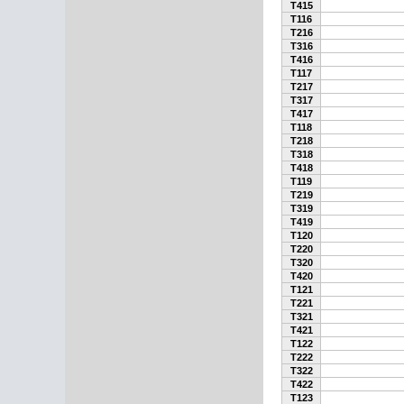
T415
T116
T216
T316
T416
T117
T217
T317
T417
T118
T218
T318
T418
T119
T219
T319
T419
T120
T220
T320
T420
T121
T221
T321
T421
T122
T222
T322
T422
T123