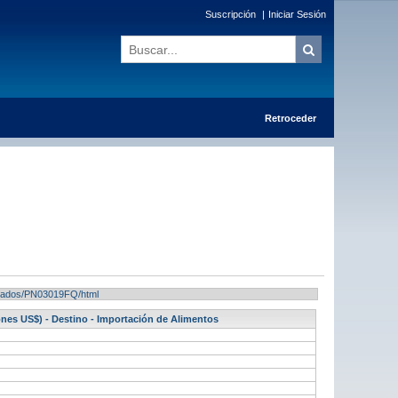
Suscripción
|
Iniciar Sesión
Retroceder
sultados/PN03019FQ/html
ones US$) - Destino - Importación de Alimentos