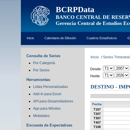
BCRPData
BANCO CENTRAL DE RESER
Gerencia Central de Estudios E
Inicio
Calendario de Difusión
Cuadros Estadísticos
G
Consulta de Series
Inicio
/
Series Trimestra
Por Categoría
Desde:
Por Series
Hasta:
Herramientas
DESTINO - IM
Listas Personalizadas
Add-In para Excel
API para Desarrolladores
Fecha
App para Móviles
T107
T207
Metadatos
T307
T407
Encuesta de Expectativas
T108