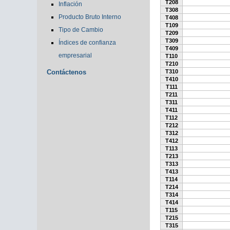
T208
Inflación
T308
Producto Bruto Interno
T408
T109
Tipo de Cambio
T209
T309
Índices de confianza
T409
empresarial
T110
T210
Contáctenos
T310
T410
T111
T211
T311
T411
T112
T212
T312
T412
T113
T213
T313
T413
T114
T214
T314
T414
T115
T215
T315