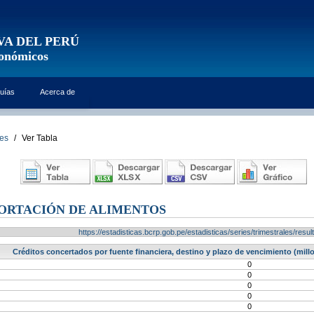
VA DEL PERÚ
conómicos
uías
Acerca de
les
/
Ver Tabla
PORTACIÓN DE ALIMENTOS
https://estadisticas.bcrp.gob.pe/estadisticas/series/trimestrales/re
Créditos concertados por fuente financiera, destino y plazo de vencimiento (mill
0
0
0
0
0