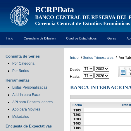
BCRPData
BANCO CENTRAL DE RESERVA DEL 
Gerencia Central de Estudios Económicos
Inicio
Calendario de Difusión
Cuadros Estadísticos
Guías
Ac
Consulta de Series
Inicio
/
Series Trimestrales
/
Ver Tab
Por Categoría
Desde:
Por Series
Hasta:
Herramientas
BANCA INTERNACIONA
Listas Personalizadas
Add-In para Excel
API para Desarrolladores
Fecha
Transf
App para Móviles
T103
T203
Metadatos
T303
T403
Encuesta de Expectativas
T104