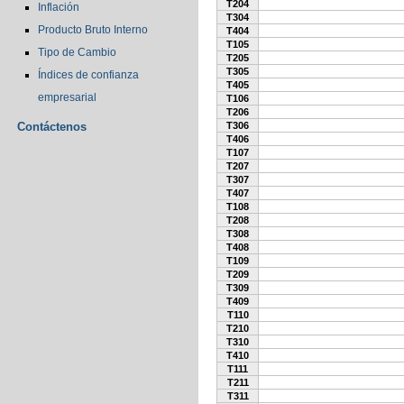
T204
Inflación
T304
Producto Bruto Interno
T404
T105
Tipo de Cambio
T205
T305
Índices de confianza
T405
empresarial
T106
T206
Contáctenos
T306
T406
T107
T207
T307
T407
T108
T208
T308
T408
T109
T209
T309
T409
T110
T210
T310
T410
T111
T211
T311