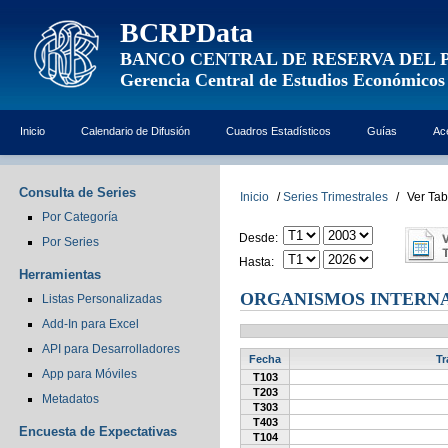
BCRPData
BANCO CENTRAL DE RESERVA DEL 
Gerencia Central de Estudios Económicos
Inicio
Calendario de Difusión
Cuadros Estadísticos
Guías
Ac
Consulta de Series
Inicio
/
Series Trimestrales
/
Ver Tab
Por Categoría
Desde:
Por Series
Hasta:
Herramientas
ORGANISMOS INTERN
Listas Personalizadas
Add-In para Excel
API para Desarrolladores
Fecha
Tr
App para Móviles
T103
T203
Metadatos
T303
T403
Encuesta de Expectativas
T104