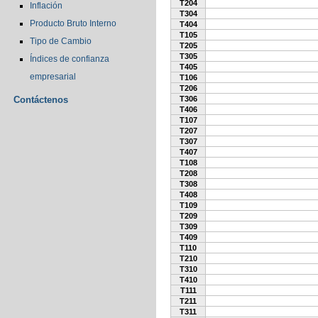
T204
Inflación
T304
Producto Bruto Interno
T404
T105
Tipo de Cambio
T205
T305
Índices de confianza
T405
empresarial
T106
T206
Contáctenos
T306
T406
T107
T207
T307
T407
T108
T208
T308
T408
T109
T209
T309
T409
T110
T210
T310
T410
T111
T211
T311