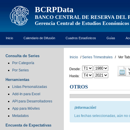
BCRPData
BANCO CENTRAL DE RESERVA DEL 
Gerencia Central de Estudios Económicos
Inicio
Calendario de Difusión
Cuadros Estadísticos
Guías
Ac
Consulta de Series
Inicio
/
Series Trimestrales
/
Ver Tab
Por Categoría
Desde:
Por Series
Hasta:
Herramientas
OTROS
Listas Personalizadas
Add-In para Excel
API para Desarrolladores
¡Información!
App para Móviles
Metadatos
Las fechas seleccionadas, aún no c
Encuesta de Expectativas