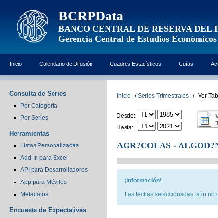
BCRPData
BANCO CENTRAL DE RESERVA DEL 
Gerencia Central de Estudios Económicos
Inicio
Calendario de Difusión
Cuadros Estadísticos
Guías
Ac
Consulta de Series
Inicio
/
Series Trimestrales
/
Ver Tab
Por Categoría
Desde:
Por Series
Hasta:
Herramientas
AGR?COLAS - ALGOD?N
Listas Personalizadas
Add-In para Excel
API para Desarrolladores
¡Información!
App para Móviles
Metadatos
Las fechas seleccionadas, aún no c
Encuesta de Expectativas