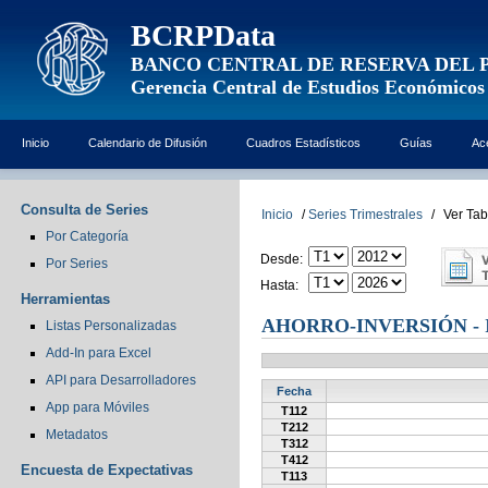
BCRPData
BANCO CENTRAL DE RESERVA DEL 
Gerencia Central de Estudios Económicos
Inicio
Calendario de Difusión
Cuadros Estadísticos
Guías
Ac
Consulta de Series
Inicio
/
Series Trimestrales
/
Ver Tab
Por Categoría
Desde:
Por Series
Hasta:
Herramientas
AHORRO-INVERSIÓN - 
Listas Personalizadas
Add-In para Excel
API para Desarrolladores
Fecha
App para Móviles
T112
T212
Metadatos
T312
T412
Encuesta de Expectativas
T113