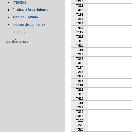
T213
Inflación
T313
Producto Bruto Interno
T413
T114
Tipo de Cambio
T214
T314
Índices de confianza
T414
empresarial
T115
T215
Contáctenos
T315
T415
T116
T216
T316
T416
T117
T217
T317
T417
T118
T218
T318
T418
T119
T219
T319
T419
T120
T220
T320