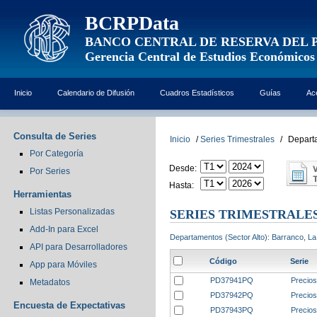
BCRPData
BANCO CENTRAL DE RESERVA DEL 
Gerencia Central de Estudios Económicos
Inicio
Calendario de Difusión
Cuadros Estadísticos
Guías
Ac
Consulta de Series
Inicio
/
Series Trimestrales
/
Departa
Por Categoría
Desde:
Por Series
Hasta:
Herramientas
Listas Personalizadas
SERIES TRIMESTRALE
Add-In para Excel
Departamentos (Sector Alto): Barranco, La 
API para Desarrolladores
Código
Serie
App para Móviles
PD37941PQ
Precios
Metadatos
PD37942PQ
Precios
Encuesta de Expectativas
PD37943PQ
Precios