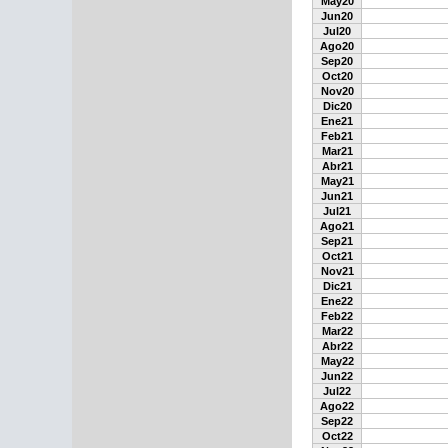
May20
Jun20
Jul20
Ago20
Sep20
Oct20
Nov20
Dic20
Ene21
Feb21
Mar21
Abr21
May21
Jun21
Jul21
Ago21
Sep21
Oct21
Nov21
Dic21
Ene22
Feb22
Mar22
Abr22
May22
Jun22
Jul22
Ago22
Sep22
Oct22