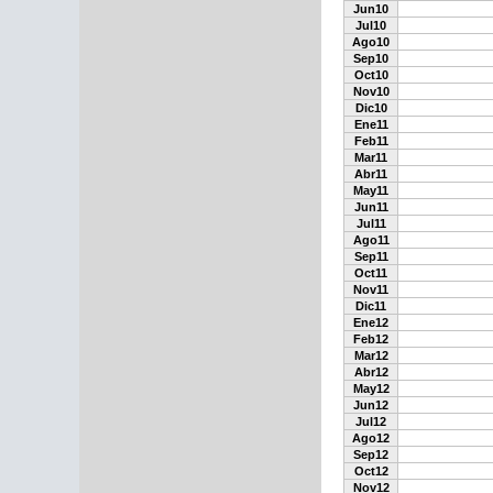
Jun10
Jul10
Ago10
Sep10
Oct10
Nov10
Dic10
Ene11
Feb11
Mar11
Abr11
May11
Jun11
Jul11
Ago11
Sep11
Oct11
Nov11
Dic11
Ene12
Feb12
Mar12
Abr12
May12
Jun12
Jul12
Ago12
Sep12
Oct12
Nov12