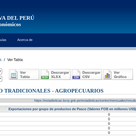
VA DEL PERÚ
conómicos
uías
Acerca de
s
/
Ver Tabla
O TRADICIONALES - AGROPECUARIOS
https://estadisticas.bcrp.gob.pe/estadisticas/series/mensuales/res
Exportaciones por grupo de productos de Pasco (Valores FOB en millones US$) 
0
0
0
0
0