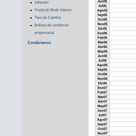
Jun05
Inflación
Jul05
Producto Bruto Interno
Ago05
Sep05
Tipo de Cambio
Oct05
Nov05
Índices de confianza
Dic05
empresarial
Ene06
Feb06
Contáctenos
Mar06
Abr06
May06
Jun06
Jul06
Ago06
Sep06
Oct06
Nov06
Dic06
Ene07
Feb07
Mar07
Abr07
May07
Jun07
Jul07
Ago07
Sep07
Oct07
Nov07