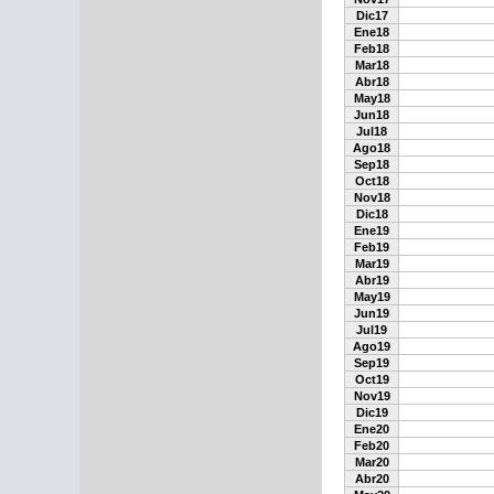
Dic17
Ene18
Feb18
Mar18
Abr18
May18
Jun18
Jul18
Ago18
Sep18
Oct18
Nov18
Dic18
Ene19
Feb19
Mar19
Abr19
May19
Jun19
Jul19
Ago19
Sep19
Oct19
Nov19
Dic19
Ene20
Feb20
Mar20
Abr20