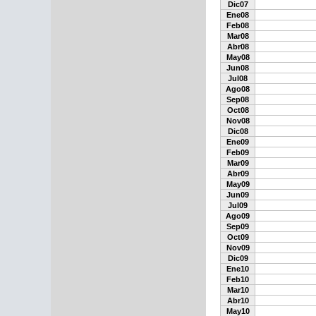
Dic07
Ene08
Feb08
Mar08
Abr08
May08
Jun08
Jul08
Ago08
Sep08
Oct08
Nov08
Dic08
Ene09
Feb09
Mar09
Abr09
May09
Jun09
Jul09
Ago09
Sep09
Oct09
Nov09
Dic09
Ene10
Feb10
Mar10
Abr10
May10