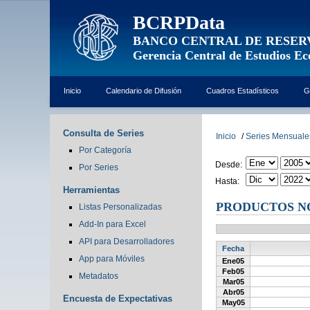
BCRPData
BANCO CENTRAL DE RESER
Gerencia Central de Estudios E
Inicio
Calendario de Difusión
Cuadros Estadísticos
G
Consulta de Series
Inicio
/
Series Mensuale
Por Categoría
Desde:
Por Series
Hasta:
Herramientas
PRODUCTOS N
Listas Personalizadas
Add-In para Excel
API para Desarrolladores
Fecha
App para Móviles
Ene05
Feb05
Metadatos
Mar05
Abr05
Encuesta de Expectativas
May05