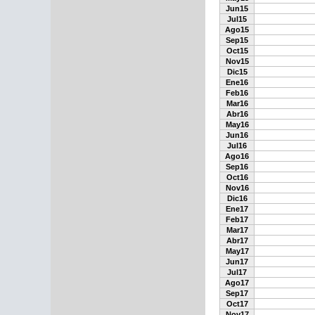
Jun15
Jul15
Ago15
Sep15
Oct15
Nov15
Dic15
Ene16
Feb16
Mar16
Abr16
May16
Jun16
Jul16
Ago16
Sep16
Oct16
Nov16
Dic16
Ene17
Feb17
Mar17
Abr17
May17
Jun17
Jul17
Ago17
Sep17
Oct17
Nov17