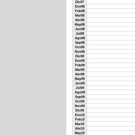
Dic07
Ene08
Feb08
Mar08
Abr08
May08
Jun08
Jul08
Ago08
Sep08
Oct08
Nov08
Dic08
Ene09
Feb09
Mar09
Abr09
May09
Jun09
Jul09
Ago09
Sep09
Oct09
Nov09
Dic09
Ene10
Feb10
Mar10
Abr10
May10