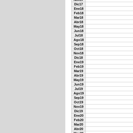
Dic17
Ene18
Feb18
Mar18
Abr18
May18
Jun18
Jul18
Ago18
Sep18
Oct18
Nov18
Dic18
Ene19
Feb19
Mar19
Abr19
May19
Jun19
Jul19
Ago19
Sep19
Oct19
Nov19
Dic19
Ene20
Feb20
Mar20
Abr20