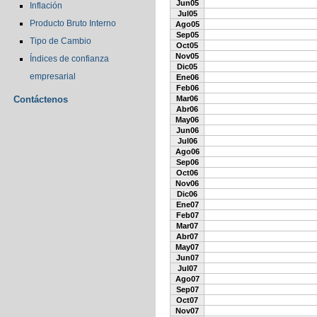
Jun05
Inflación
Jul05
Producto Bruto Interno
Ago05
Sep05
Tipo de Cambio
Oct05
Nov05
Índices de confianza
Dic05
empresarial
Ene06
Feb06
Contáctenos
Mar06
Abr06
May06
Jun06
Jul06
Ago06
Sep06
Oct06
Nov06
Dic06
Ene07
Feb07
Mar07
Abr07
May07
Jun07
Jul07
Ago07
Sep07
Oct07
Nov07