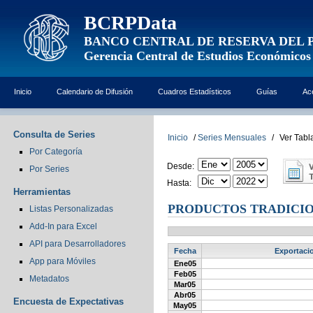
BCRPData
BANCO CENTRAL DE RESERVA DEL 
Gerencia Central de Estudios Económicos
Inicio
Calendario de Difusión
Cuadros Estadísticos
Guías
Ac
Consulta de Series
Inicio
/
Series Mensuales
/
Ver Tabl
Por Categoría
Desde:
Por Series
Hasta:
Herramientas
PRODUCTOS TRADICIO
Listas Personalizadas
Add-In para Excel
API para Desarrolladores
Fecha
Exportacio
App para Móviles
Ene05
Feb05
Metadatos
Mar05
Abr05
Encuesta de Expectativas
May05