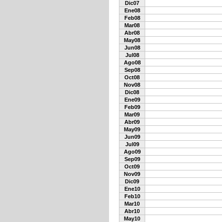
Dic07
Ene08
Feb08
Mar08
Abr08
May08
Jun08
Jul08
Ago08
Sep08
Oct08
Nov08
Dic08
Ene09
Feb09
Mar09
Abr09
May09
Jun09
Jul09
Ago09
Sep09
Oct09
Nov09
Dic09
Ene10
Feb10
Mar10
Abr10
May10