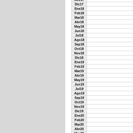
Dic17
Ene18
Feb18
Mar18
Abr18
May18
Jun18
Jul18
Ago18
Sep18
Oct18
Nov18
Dic18
Ene19
Feb19
Mar19
Abr19
May19
Jun19
Jul19
Ago19
Sep19
Oct19
Nov19
Dic19
Ene20
Feb20
Mar20
Abr20