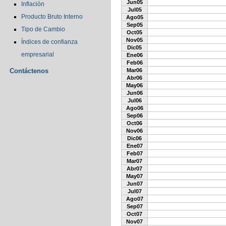
Jun05
Inflación
Jul05
Producto Bruto Interno
Ago05
Sep05
Tipo de Cambio
Oct05
Nov05
Índices de confianza
Dic05
empresarial
Ene06
Feb06
Contáctenos
Mar06
Abr06
May06
Jun06
Jul06
Ago06
Sep06
Oct06
Nov06
Dic06
Ene07
Feb07
Mar07
Abr07
May07
Jun07
Jul07
Ago07
Sep07
Oct07
Nov07