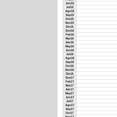
Jun15
Jul15
Ago15
Sep15
Oct15
Nov15
Dic15
Ene16
Feb16
Mar16
Abr16
May16
Jun16
Jul16
Ago16
Sep16
Oct16
Nov16
Dic16
Ene17
Feb17
Mar17
Abr17
May17
Jun17
Jul17
Ago17
Sep17
Oct17
Nov17