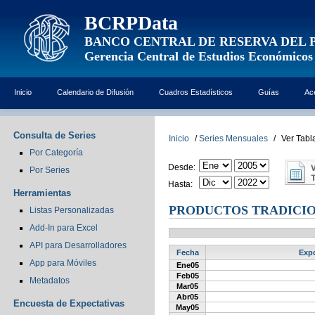
BCRPData
BANCO CENTRAL DE RESERVA DEL 
Gerencia Central de Estudios Económicos
Inicio
Calendario de Difusión
Cuadros Estadísticos
Guías
Ac
Consulta de Series
Inicio
/
Series Mensuales
/
Ver Tabl
Por Categoría
Desde:
Por Series
Hasta:
Herramientas
PRODUCTOS TRADICIO
Listas Personalizadas
Add-In para Excel
API para Desarrolladores
Fecha
Expo
App para Móviles
Ene05
Feb05
Metadatos
Mar05
Abr05
Encuesta de Expectativas
May05