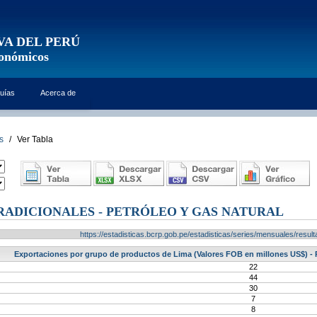
VA DEL PERÚ
conómicos
uías
Acerca de
s
/
Ver Tabla
ADICIONALES - PETRÓLEO Y GAS NATURAL
https://estadisticas.bcrp.gob.pe/estadisticas/series/mensuales/res
Exportaciones por grupo de productos de Lima (Valores FOB en millones US$) - Pr
22
44
30
7
8