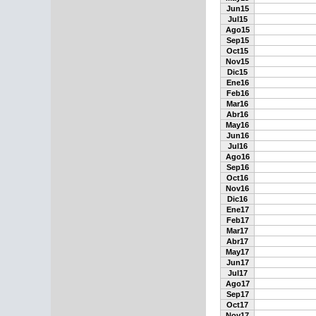
Jun15
Jul15
Ago15
Sep15
Oct15
Nov15
Dic15
Ene16
Feb16
Mar16
Abr16
May16
Jun16
Jul16
Ago16
Sep16
Oct16
Nov16
Dic16
Ene17
Feb17
Mar17
Abr17
May17
Jun17
Jul17
Ago17
Sep17
Oct17
Nov17