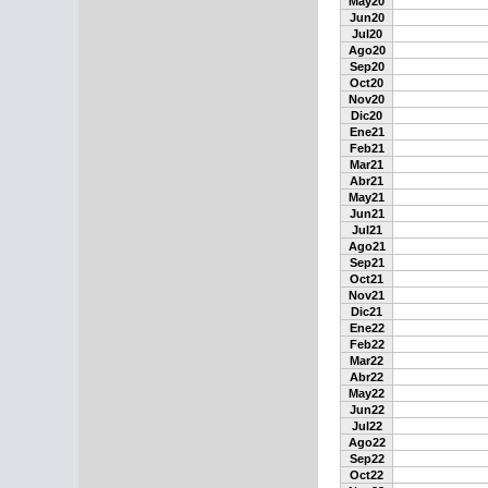
May20
Jun20
Jul20
Ago20
Sep20
Oct20
Nov20
Dic20
Ene21
Feb21
Mar21
Abr21
May21
Jun21
Jul21
Ago21
Sep21
Oct21
Nov21
Dic21
Ene22
Feb22
Mar22
Abr22
May22
Jun22
Jul22
Ago22
Sep22
Oct22