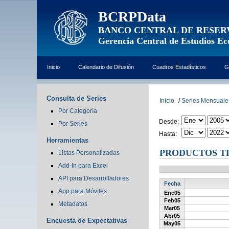
BCRPData
BANCO CENTRAL DE RESER
Gerencia Central de Estudios E
Inicio
Calendario de Difusión
Cuadros Estadísticos
G
Consulta de Series
Inicio
/
Series Mensuale
Por Categoría
Desde:
Por Series
Hasta:
Herramientas
PRODUCTOS TR
Listas Personalizadas
Add-In para Excel
API para Desarrolladores
Fecha
App para Móviles
Ene05
Feb05
Metadatos
Mar05
Abr05
Encuesta de Expectativas
May05