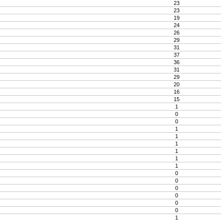
23
23
19
24
26
29
31
37
36
31
29
20
16
15
1
0
0
1
1
1
1
1
1
0
0
0
0
0
0
1