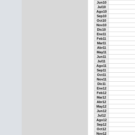
Jun10
Jul10
Ago10
Sep10
Oct10
Nov10
Dic10
Ene11
Feb11
Mar11
Abr11
May11
Jun11
Jul11
Ago11
Sep11
Oct11
Nov11
Dic11
Ene12
Feb12
Mar12
Abr12
May12
Jun12
Jul12
Ago12
Sep12
Oct12
Nov12