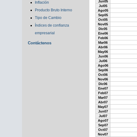
Jun05
Inflación
Jul05
Producto Bruto Interno
Ago05
Sep05
Tipo de Cambio
Oct05
Nov05
Índices de confianza
Dic05
empresarial
Ene06
Feb06
Contáctenos
Mar06
Abr06
May06
Jun06
Jul06
Ago06
Sep06
Oct06
Nov06
Dic06
Ene07
Feb07
Mar07
Abr07
May07
Jun07
Jul07
Ago07
Sep07
Oct07
Nov07