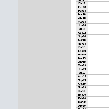
Dic17
Ene18
Feb18
Mar18
Abr18
May18
Jun18
Jul18
Ago18
Sep18
Oct18
Nov18
Dic18
Ene19
Feb19
Mar19
Abr19
May19
Jun19
Jul19
Ago19
Sep19
Oct19
Nov19
Dic19
Ene20
Feb20
Mar20
Abr20