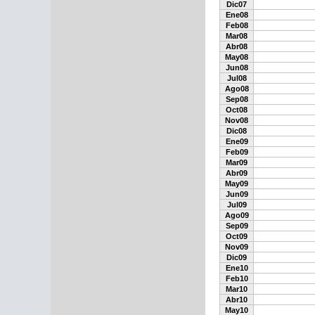
Dic07
Ene08
Feb08
Mar08
Abr08
May08
Jun08
Jul08
Ago08
Sep08
Oct08
Nov08
Dic08
Ene09
Feb09
Mar09
Abr09
May09
Jun09
Jul09
Ago09
Sep09
Oct09
Nov09
Dic09
Ene10
Feb10
Mar10
Abr10
May10