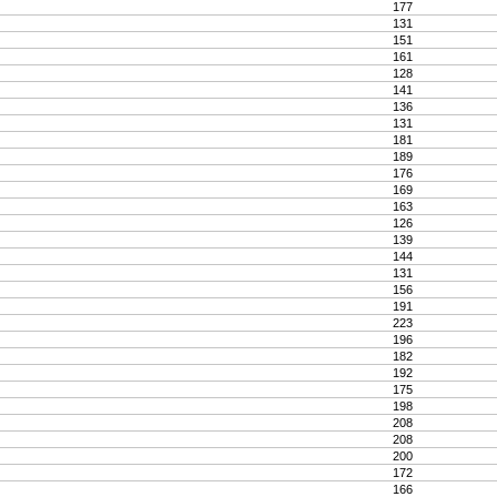
177
131
151
161
128
141
136
131
181
189
176
169
163
126
139
144
131
156
191
223
196
182
192
175
198
208
208
200
172
166