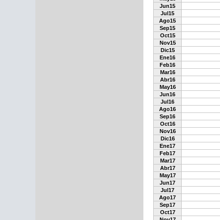
Jun15
Jul15
Ago15
Sep15
Oct15
Nov15
Dic15
Ene16
Feb16
Mar16
Abr16
May16
Jun16
Jul16
Ago16
Sep16
Oct16
Nov16
Dic16
Ene17
Feb17
Mar17
Abr17
May17
Jun17
Jul17
Ago17
Sep17
Oct17
Nov17