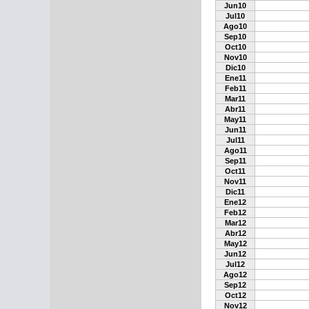
Jun10
Jul10
Ago10
Sep10
Oct10
Nov10
Dic10
Ene11
Feb11
Mar11
Abr11
May11
Jun11
Jul11
Ago11
Sep11
Oct11
Nov11
Dic11
Ene12
Feb12
Mar12
Abr12
May12
Jun12
Jul12
Ago12
Sep12
Oct12
Nov12