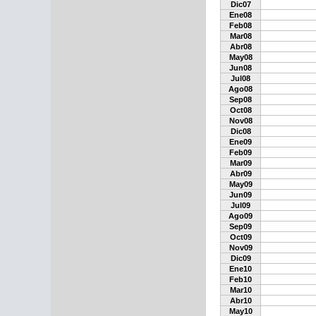
Dic07
Ene08
Feb08
Mar08
Abr08
May08
Jun08
Jul08
Ago08
Sep08
Oct08
Nov08
Dic08
Ene09
Feb09
Mar09
Abr09
May09
Jun09
Jul09
Ago09
Sep09
Oct09
Nov09
Dic09
Ene10
Feb10
Mar10
Abr10
May10