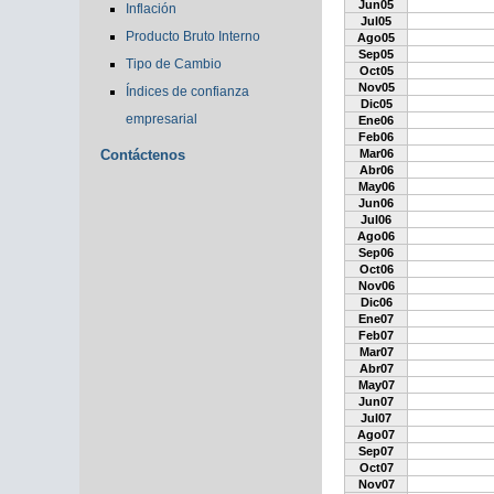
Jun05
Inflación
Jul05
Producto Bruto Interno
Ago05
Sep05
Tipo de Cambio
Oct05
Nov05
Índices de confianza
Dic05
empresarial
Ene06
Feb06
Contáctenos
Mar06
Abr06
May06
Jun06
Jul06
Ago06
Sep06
Oct06
Nov06
Dic06
Ene07
Feb07
Mar07
Abr07
May07
Jun07
Jul07
Ago07
Sep07
Oct07
Nov07