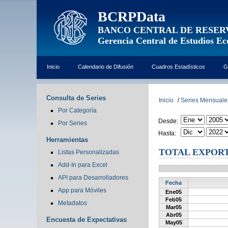
BCRPData
BANCO CENTRAL DE RESER
Gerencia Central de Estudios E
Inicio
Calendario de Difusión
Cuadros Estadísticos
G
Consulta de Series
Inicio
/
Series Mensuale
Por Categoría
Desde:
Por Series
Hasta:
Herramientas
TOTAL EXPOR
Listas Personalizadas
Add-In para Excel
API para Desarrolladores
Fecha
App para Móviles
Ene05
Feb05
Metadatos
Mar05
Abr05
Encuesta de Expectativas
May05