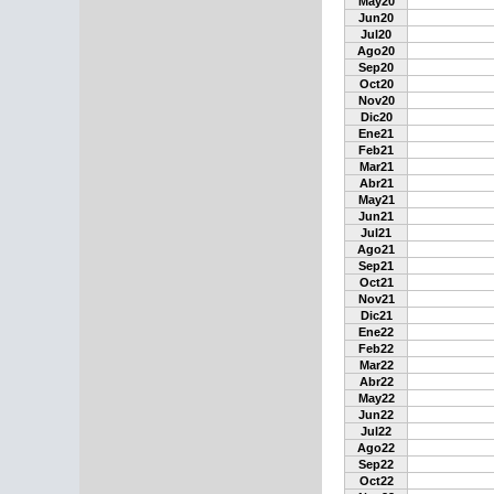
May20
Jun20
Jul20
Ago20
Sep20
Oct20
Nov20
Dic20
Ene21
Feb21
Mar21
Abr21
May21
Jun21
Jul21
Ago21
Sep21
Oct21
Nov21
Dic21
Ene22
Feb22
Mar22
Abr22
May22
Jun22
Jul22
Ago22
Sep22
Oct22