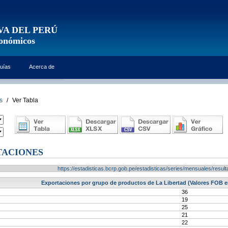
VA DEL PERÚ
conómicos
uías
Acerca de
s
/
Ver Tabla
TACIONES
https://estadisticas.bcrp.gob.pe/estadisticas/series/mensuales/res
Exportaciones por grupo de productos de La Libertad (Valores FOB en
36
19
25
21
22