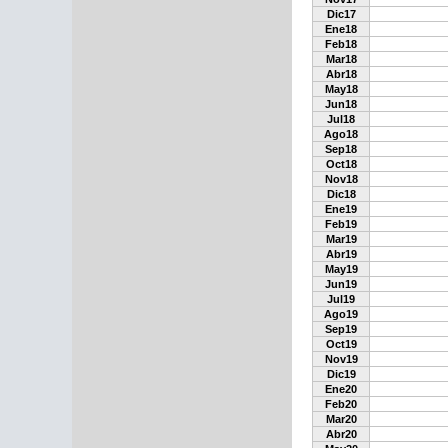
Dic17
Ene18
Feb18
Mar18
Abr18
May18
Jun18
Jul18
Ago18
Sep18
Oct18
Nov18
Dic18
Ene19
Feb19
Mar19
Abr19
May19
Jun19
Jul19
Ago19
Sep19
Oct19
Nov19
Dic19
Ene20
Feb20
Mar20
Abr20