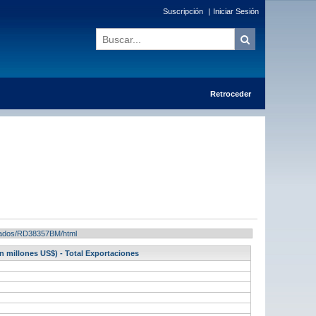
Suscripción
|
Iniciar Sesión
Retroceder
ultados/RD38357BM/html
 millones US$) - Total Exportaciones