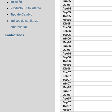
Jun05
Inflación
Jul05
Producto Bruto Interno
Ago05
Sep05
Tipo de Cambio
Oct05
Nov05
Índices de confianza
Dic05
empresarial
Ene06
Feb06
Contáctenos
Mar06
Abr06
May06
Jun06
Jul06
Ago06
Sep06
Oct06
Nov06
Dic06
Ene07
Feb07
Mar07
Abr07
May07
Jun07
Jul07
Ago07
Sep07
Oct07
Nov07