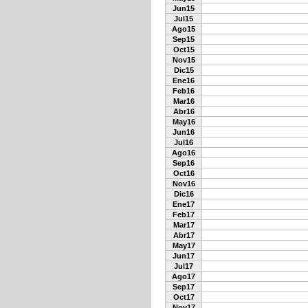
Jun15
Jul15
Ago15
Sep15
Oct15
Nov15
Dic15
Ene16
Feb16
Mar16
Abr16
May16
Jun16
Jul16
Ago16
Sep16
Oct16
Nov16
Dic16
Ene17
Feb17
Mar17
Abr17
May17
Jun17
Jul17
Ago17
Sep17
Oct17
Nov17