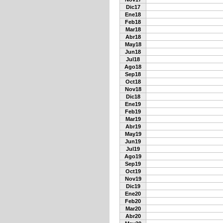
Dic17
Ene18
Feb18
Mar18
Abr18
May18
Jun18
Jul18
Ago18
Sep18
Oct18
Nov18
Dic18
Ene19
Feb19
Mar19
Abr19
May19
Jun19
Jul19
Ago19
Sep19
Oct19
Nov19
Dic19
Ene20
Feb20
Mar20
Abr20