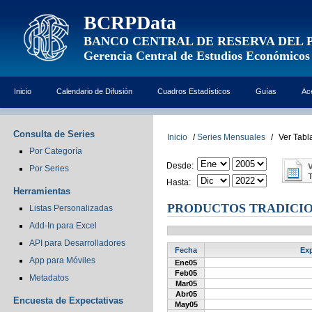
BCRPData
BANCO CENTRAL DE RESERVA DEL 
Gerencia Central de Estudios Económicos
Inicio
Calendario de Difusión
Cuadros Estadísticos
Guías
Ac
Consulta de Series
Inicio
/
Series Mensuales
/
Ver Tabl
Por Categoría
Desde:
Por Series
Hasta:
Herramientas
PRODUCTOS TRADICIO
Listas Personalizadas
Add-In para Excel
API para Desarrolladores
Fecha
Exp
App para Móviles
Ene05
Feb05
Metadatos
Mar05
Abr05
Encuesta de Expectativas
May05