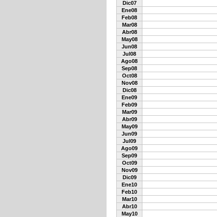
Dic07
Ene08
Feb08
Mar08
Abr08
May08
Jun08
Jul08
Ago08
Sep08
Oct08
Nov08
Dic08
Ene09
Feb09
Mar09
Abr09
May09
Jun09
Jul09
Ago09
Sep09
Oct09
Nov09
Dic09
Ene10
Feb10
Mar10
Abr10
May10