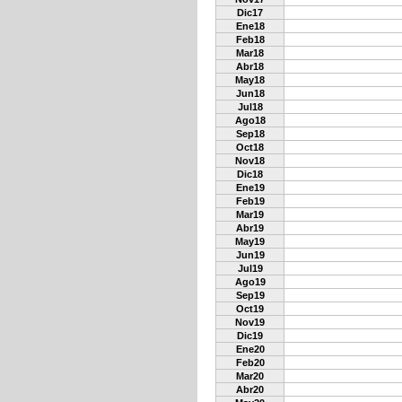
Dic17
Ene18
Feb18
Mar18
Abr18
May18
Jun18
Jul18
Ago18
Sep18
Oct18
Nov18
Dic18
Ene19
Feb19
Mar19
Abr19
May19
Jun19
Jul19
Ago19
Sep19
Oct19
Nov19
Dic19
Ene20
Feb20
Mar20
Abr20