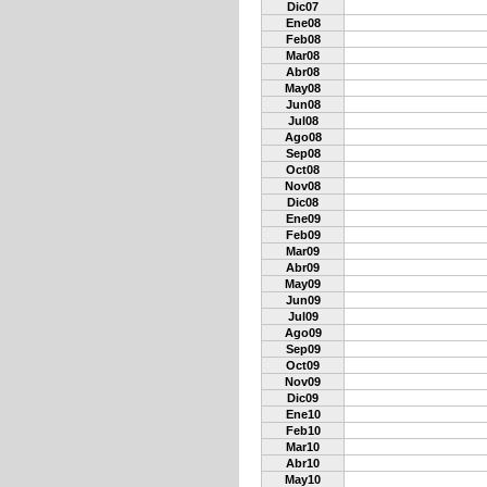
Dic07
Ene08
Feb08
Mar08
Abr08
May08
Jun08
Jul08
Ago08
Sep08
Oct08
Nov08
Dic08
Ene09
Feb09
Mar09
Abr09
May09
Jun09
Jul09
Ago09
Sep09
Oct09
Nov09
Dic09
Ene10
Feb10
Mar10
Abr10
May10