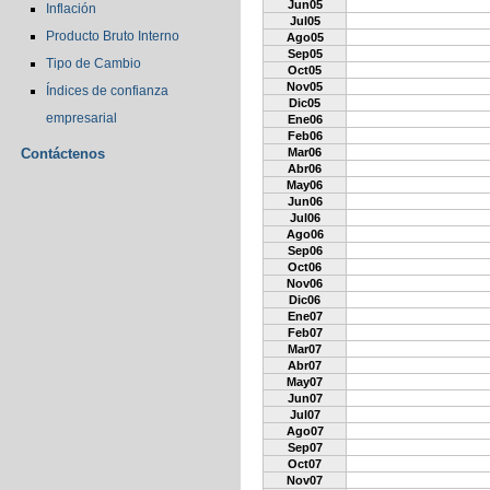
Jun05
Inflación
Jul05
Producto Bruto Interno
Ago05
Sep05
Tipo de Cambio
Oct05
Nov05
Índices de confianza
Dic05
empresarial
Ene06
Feb06
Contáctenos
Mar06
Abr06
May06
Jun06
Jul06
Ago06
Sep06
Oct06
Nov06
Dic06
Ene07
Feb07
Mar07
Abr07
May07
Jun07
Jul07
Ago07
Sep07
Oct07
Nov07