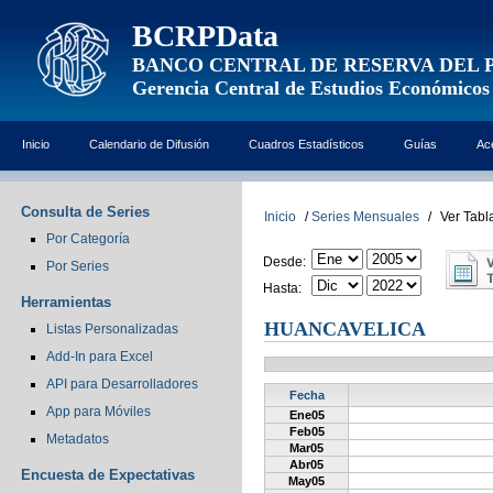
BCRPData
BANCO CENTRAL DE RESERVA DEL 
Gerencia Central de Estudios Económicos
Inicio
Calendario de Difusión
Cuadros Estadísticos
Guías
Ac
Consulta de Series
Inicio
/
Series Mensuales
/
Ver Tabl
Por Categoría
Desde:
Por Series
Hasta:
Herramientas
HUANCAVELICA
Listas Personalizadas
Add-In para Excel
API para Desarrolladores
Fecha
App para Móviles
Ene05
Feb05
Metadatos
Mar05
Abr05
Encuesta de Expectativas
May05