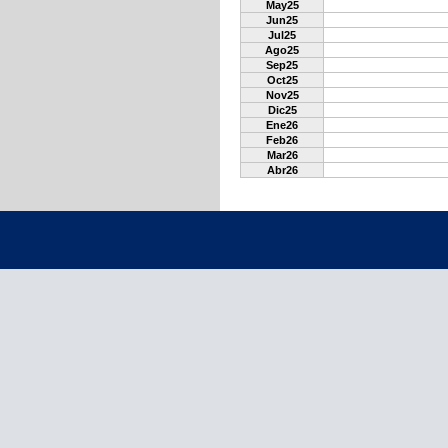
May25
Jun25
Jul25
Ago25
Sep25
Oct25
Nov25
Dic25
Ene26
Feb26
Mar26
Abr26