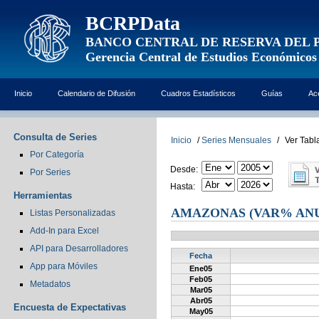
BCRPData
BANCO CENTRAL DE RESERVA DEL 
Gerencia Central de Estudios Económicos
Inicio
Calendario de Difusión
Cuadros Estadísticos
Guías
Ac
Consulta de Series
Inicio
/
Series Mensuales
/
Ver Tabl
Por Categoría
Desde:
Por Series
Hasta:
Herramientas
AMAZONAS (VAR% AN
Listas Personalizadas
Add-In para Excel
API para Desarrolladores
Fecha
App para Móviles
Ene05
Feb05
Metadatos
Mar05
Abr05
Encuesta de Expectativas
May05