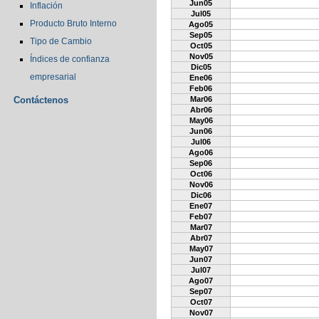
Jun05
Inflación
Jul05
Producto Bruto Interno
Ago05
Sep05
Tipo de Cambio
Oct05
Nov05
Índices de confianza
Dic05
empresarial
Ene06
Feb06
Contáctenos
Mar06
Abr06
May06
Jun06
Jul06
Ago06
Sep06
Oct06
Nov06
Dic06
Ene07
Feb07
Mar07
Abr07
May07
Jun07
Jul07
Ago07
Sep07
Oct07
Nov07