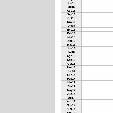
Jun15
Jul15
Ago15
Sep15
Oct15
Nov15
Dic15
Ene16
Feb16
Mar16
Abr16
May16
Jun16
Jul16
Ago16
Sep16
Oct16
Nov16
Dic16
Ene17
Feb17
Mar17
Abr17
May17
Jun17
Jul17
Ago17
Sep17
Oct17
Nov17