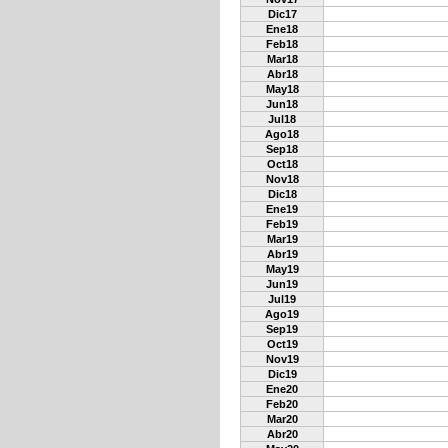
Dic17
Ene18
Feb18
Mar18
Abr18
May18
Jun18
Jul18
Ago18
Sep18
Oct18
Nov18
Dic18
Ene19
Feb19
Mar19
Abr19
May19
Jun19
Jul19
Ago19
Sep19
Oct19
Nov19
Dic19
Ene20
Feb20
Mar20
Abr20