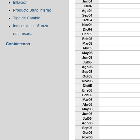
Jun04
Inflación
Jul04
Producto Bruto Interno
Ago04
Sep04
Tipo de Cambio
Oct04
Nov04
Índices de confianza
Dic04
empresarial
Ene05
Feb05
Contáctenos
Mar05
Abr05
May05
Jun05
Jul05
Ago05
Sep05
Oct05
Nov05
Dic05
Ene06
Feb06
Mar06
Abr06
May06
Jun06
Jul06
Ago06
Sep06
Oct06
Nov06