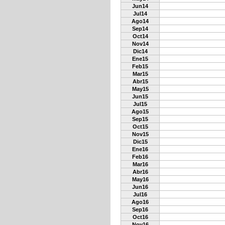
Jun14
Jul14
Ago14
Sep14
Oct14
Nov14
Dic14
Ene15
Feb15
Mar15
Abr15
May15
Jun15
Jul15
Ago15
Sep15
Oct15
Nov15
Dic15
Ene16
Feb16
Mar16
Abr16
May16
Jun16
Jul16
Ago16
Sep16
Oct16
Nov16