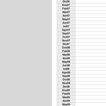
Dic06
Ene07
Feb07
Mar07
Abr07
May07
Jun07
Jul07
Ago07
Sep07
Oct07
Nov07
Dic07
Ene08
Feb08
Mar08
Abr08
May08
Jun08
Jul08
Ago08
Sep08
Oct08
Nov08
Dic08
Ene09
Feb09
Mar09
Abr09
May09