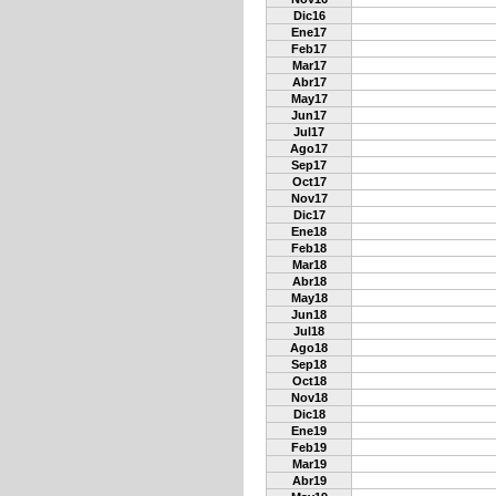
Dic16
Ene17
Feb17
Mar17
Abr17
May17
Jun17
Jul17
Ago17
Sep17
Oct17
Nov17
Dic17
Ene18
Feb18
Mar18
Abr18
May18
Jun18
Jul18
Ago18
Sep18
Oct18
Nov18
Dic18
Ene19
Feb19
Mar19
Abr19