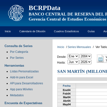
BCRPData
BANCO CENTRAL DE RESERVA DEL 
Gerencia Central de Estudios Económicos
Inicio
Calendario de Difusión
Cuadros Estadísticos
Guías
Ac
Consulta de Series
Inicio
/
Series Mensuales
/
Ver Tabl
Por Categoría
Desde:
Por Series
Hasta:
Herramientas
SAN MARTÍN (MILLONE
Listas Personalizadas
Add-In para Excel
API para Desarrolladores
Fecha
App para Móviles
Ene04
Feb04
Metadatos
Mar04
Abr04
Encuesta de Expectativas
May04